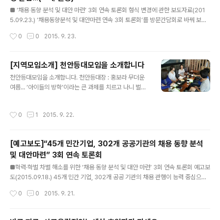
글 내용
■ ‘채용 동향 분석 및 대안 마련’ 3회 연속 토론회 형식 변경에 관한 보도자료(201
5.09.23.) ‘채용동향분석 및 대안마련 연속 3회 토론회’를 방문간담회로 바꿔 보도
자료 배포 2회와 토론회 1회로 변경합니다. ▲ 내일(24일)부터 개최 예정인 “공기
작성시간
0
0
2015. 9. 23.
업 및 민간기업 채용 동향 분석 및 대안 마련 3회 토론회”가 공·민간 기업 공채시즌
및 유관기관 국정감사로 인한 어려움이 발생하여 토론회 진행 방식을 부득이하게 변
경함 ▲ 당초 예정된 1,2차 토론회는 토론자들에게 대한 방문간담회 형태로 변경하
[지역모임소개] 천안등대모임을 소개합니다
여 해당 전문가와 실무자의 의견을 수렴 후 2차에 걸친 결과보도자료 형태로 배포함
글 내용
천안등대모임을 소개합니다. 천안등대장 : 홍보라 무더운
▲ 그후 사교육걱정의 자체 보고서 및 2차례에 걸친 인터뷰 및 보도자료를 바탕으로
여름... ‘아이들의 방학’이라는 큰 과제를 치르고 나니 벌써
채용시장 내 학력/학벌 차별 및 스펙 중심 ..
9월입니다. 피로가 누적된 몸이 이제야 여유를 부리네요.
선선한 가을 날씨가 저를 누워있게만 만듭니다. 이제는 일
작성시간
0
1
2015. 9. 22.
어나서 천안 등대모임에 대해 이야기를 해 볼까 합니다. 저
는 초1 딸, 4살 아들이 있는 평범한 주부이고 천안에서 등
대장을 맡고 있는 홍보라입니다. 큰애 6살쯤 “아깝다, 학원
[예고보도]“45개 민간기업, 302개 공공기관의 채용 동향 분석
비”라는 책을 보고 사교육걱정없는세상에 대해 처음 접했
및 대안마련” 3회 연속 토론회
습니다. 그 후 2년이 흘러 큰아이의 초등학교 입학시기쯤
글 내용
저와 비슷한 육아, 교육스타일이 있으신 가까운 분들과 만
■학력·학벌 차별 해소를 위한 ‘채용 동향 분석 및 대안 마련’ 3회 연속 토론회 예고보
나고 이야기를 나누고 싶어서 단체에 문을 두드렸습니다.
도(2015.09.18.) 45개 민간 기업, 302개 공공 기관의 채용 관행이 능력 중심으로
그렇게 지역 간사님의 도움으로 3월에 첫 모임을 가졌습니
변하는지를 검증할 3회 연속 토론회를 개최합니다. ▲ 학부모들의 사교육 부담은 좋
작성시간
0
0
2015. 9. 21.
다. “늘 잘해야 한다. 배려..
은 일자리에서 요구하는 학력, 학벌 스펙에 대한 부담에서 비롯됨으로, 사교육 부담
완화를 위해 매우 중요한 정책 과제임. ▲ 최근 기업들은 ‘학력/학벌 차별관행’을 개
선하고, 스펙을 초월한 ‘능력중심 채용’으로 변하고 있다고 말하고 있으나, 이에 대한