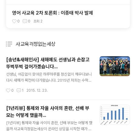
영어 사교육 2차 토론회 : 이종태 박사 발제
0
0
조회
2
사교육걱정없는세상
분류 전체보기
주요 글 목록
[송년&새해인사] 새해에도 선생님과 손잡고
뚜벅뚜벅 걸어가겠습니다...
글 내용
선생님, 어김없이 찾아온 하루하루를 정신없이 채우다보니
다시 새해가 목전에 다가왔습니다. 2015년 저희는 수학
교육 정상화와 교육과정 개정 운동에 많은 노력을 기울였
작성시간
0
1
2015. 12. 23.
습니다. ‘수포자 없는 입시플랜’을 3월 출범하고 10만인 서
명운동을 진행했고 5월에는 ‘6개국 수학교육과정 국제비
교 컨퍼런스’를 개최하기도 했습니다. 33,676명의 시민이
[1년리뷰] 통제와 자율 사이의 혼란, 선배 부
서명에 동참해 주셨고 결국 지난 9월 2015년 개정 교육과
모는 어떻게 했을까...
정을 확인한 결과, 수학 학습 부담이 7.4% 줄어드는 성과
글 내용
를 냈습니다. 회원들 모두, 우리 아이들을 생각하며 땀흘려
[1년리뷰] 통제와 자율 사이의 혼란, 선배 부모는 어떻게 했
이끌어낸 성과에 한마음으로 기뻐해주셨습니다. 또 최근에
을까 사교육걱정없는세상이 온라인 상담을 시작한 때가 2
는 초등학교 1학년 한글교육시간을 두배로 늘리겠다는 교
011년 5월입니다. ‘노워리 상담넷’이라는 이름으로 온라인