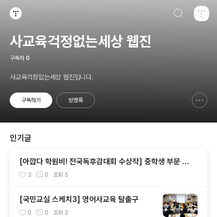
검색하기
티스토리
사교육걱정없는세상 웹진
구독자
0
사교육걱정없는세상 웹진입니다.
구독하기
방명록
신고하기 레이어
열기
인기글
[아깝다 학원비! 전국독후감대회 수상작] 중학생 부문 최
우수상 “학원에서만큼은 외계인이 되자”
3
0
조회
5
[국민교실 스케치3] 영어사교육 탈출구
0
0
조회
3