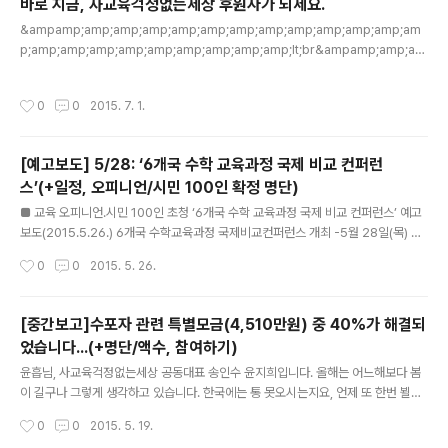
바로 지금, 사교육걱정없는세상 후원자가 되세요.
객관적 검증은 많지 않으며, 오히려 취업준비생의 부담은 늘어나고 있다고 말함 ▲
글 내용
&ampamp;amp;amp;amp;amp;amp;amp;amp;amp;amp;amp;amp;am
이에 사교육걱정없는세상(이하 사교육걱정)은 주요 대기업과 공기업을 대상으로 채
p;amp;amp;amp;amp;amp;amp;amp;amp;amp;lt;br&ampamp;amp;am
용절차상의 학력/학벌 차별관행과 스펙중심..
p;amp;amp;amp;amp;amp;amp;amp;amp;amp;amp;amp;amp;amp;am
p;amp;amp;amp;amp;amp;gt;로드 중...
작성시간
0
0
2015. 7. 1.
[예고보도] 5/28: ‘6개국 수학 교육과정 국제 비교 컨퍼런
스’(+일정, 오피니언/시민 100인 확정 명단)
글 내용
■ 교육 오피니언․시민 100인 초청 ‘6개국 수학 교육과정 국제 비교 컨퍼런스’ 예고
보도(2015.5.26.) 6개국 수학교육과정 국제비교컨퍼런스 개최 -5월 28일(목) 백
범 김구 기념관 대회의실, 선진 6개국 수학 교과서 분석 발표 - 2년간 33명이 연구
작성시간
0
0
2015. 5. 26.
한 결과, 수학의 적절한 분량에 대한 국제적 기준 제시 예정 수포자 문제가 중요 교육
쟁점으로 부각된 지금, 수학의 적정한 분량에 대한 논쟁은 비켜갈 수 없는 핵심 사항
입니다. 이 문제를 해결하는 데 있어서 국제 비교만큼 요긴한 참고 자료도 없습니다.
[중간보고]수포자 관련 특별모금(4,510만원) 중 40%가 해결되
물론 국제 기준이 이 문제를 해결하기 위한 최종 잣대는 될 수 없습니다. 어디까지나
었습니다...(+명단/액수, 참여하기)
각국 교육은 각 나라마다 나름의 교육적 판단과 기준을 갖고 주체적으로 결정할 일입
글 내용
니다. 그러나 PISA와 같은 국제..
윤흡님, 사교육걱정없는세상 공동대표 송인수 윤지희입니다. 올해는 어느해보다 봄
이 길구나 그렇게 생각하고 있습니다. 한국에는 통 못오시는지요, 언제 또 한번 뵐수
있을까, 건강은 어떠신가 궁금합니다. 지난번 수학포기자 문제 해결 관련해서 후원
작성시간
0
0
2015. 5. 19.
요청을 드렸지요. 그후 1주일가량이 지났어요. 후원 결과에 궁금해 하실 것 같아서 중