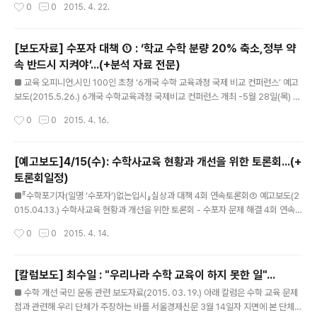
작성시간
0
0
2015. 4. 22.
교육걱정)은 지난 4월 2일부터 아이들을 수학포기자(일명 ‘수포자’)로 만드는 현재
의 수능, 대학별 고사, 학교 교육과정 등에 대한 실상을 파악하고 대안을 모색하는 4
차 토론회를 시작하였습니다. 4월 23일에는 마지막으로 ‘PISA 평가의 ’낮은 수학
[보도자료] 수포자 대책 ① : ‘학교 수학 분량 20% 축소,정부 약
흥미도‘, 이대로 둘 것인가’ 라는 주제로 진행됩니다. 지난 2000년부터 3년 간격으
속 반드시 지켜야’...(+분석 자료 전문)
로 실시된 다섯 번의 국제비교 PISA 평가에서 우리나라의 수학 학업 성취도는 매번
글 내용
최상위권을 유지하고 ..
■ 교육 오피니언․시민 100인 초청 ‘6개국 수학 교육과정 국제 비교 컨퍼런스’ 예고
보도(2015.5.26.) 6개국 수학교육과정 국제비교 컨퍼런스 개최 -5월 28일(목) 백
범 김구 기념관 대회의실, 선진 6개국 수학 교과서 분석 발표 -2년간 33명이 연구한
작성시간
0
0
2015. 4. 16.
결과, 수학의 적절한 분량에 대한 국제적 기준 제시 예정 -현장 신청은 마감되었고 n
oworry.kr을 통해 당일 온라인 생방송 시청 가능함 사교육걱정없는세상(이하 사교
육걱정)은 5월 28일(목) ‘교육 오피니언․시민 100인 초청 -『수학 교과서 6개국 국
[예고보도]4/15(수): 수학사교육 현황과 개선을 위한 토론회...(+
제비교 컨퍼런스』(장소: 백범 김구 기념관 대회의실)를 개최합니다. “선진 각국은 초
토론회일정)
중고 학생들에게 얼마만큼 수학을 가르치는가?” 해외 교육 경험이 있는 국민들이 전
글 내용
하는 바는, 우리나라 수학..
■『수학포기자(일명 ‘수포자’)없는입시』실상과 대책 4회 연속토론회③ 예고보도(2
015.04.13.) 수학사교육 현황과 개선을 위한 토론회 - 수포자 문제 해결 4회 연속
토론회 중 제3차 토론회 개최(4/15,수) 사교육걱정없는세상(이하 사교육걱정)은 지
작성시간
0
0
2015. 4. 14.
난 4월 2일부터 아이들을 수학포기자(일명 ‘수포자’)로 만드는 현재의 수능, 대학별
고사, 학교 교육과정 등에 대한 실상을 파악하고 대안을 모색하는 4차 토론회를 시작
하였습니다. 4월 15일에는 그 세 번째로 ‘수학 사교육 현황 및 학원의 선행학습 실태’
[칼럼보도] 최수일 : "우리나라 수학 교육이 하지 못한 일"...
라는 주제로 진행됩니다. 지난 2월에 발표된 ‘2014년 사교육비 ‧ 의식조사 결과’ 발
글 내용
■ 수학 개선 국민 운동 관련 보도자료(2015. 03. 19.) 아래 칼럼은 수학 교육 문제
표에 따르면 영어·수학 1인당 월평균 사교육비는 계속 증가하고 있고, 특히 수학은 가
점과 관련해 우리 단체가 주장하는 바를 서울경제신문 3월 14일자 지면에 본 단체
장 많은 금액이 올랐습니다...