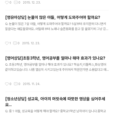
작성시간
0
0
2015. 12. 23.
육부의 발표까지 확인하며 그 기쁨이 배가 되었습니다. 회
상담 게시판을 열었을 때, 선배 부모들이 후배 부모들에게
원들이 직접 참여하는 영역은 올..
먼저 고민하며 답을 찾은 경험들과 지혜들을 나누어주자는
뜻으로 20명의 상담위원들이 모였습니다. 그때가 벌써 5
[영유아상담] 눈물이 많은 아들, 어떻게 도와주어야 할까요?
년 전이에요.^^ 올해도 수많은 분들의 고민을 듣고 답을 하
글 내용
Q. 눈물이 많은 7살 아들, 어떻게 도와주어야 할까요? 5살부터 유치원에 다니면서
며, 이시대 부모들이 가장 기본적으로 가지고 있는 고민들
잘운다는 얘길들었어요..어릴때 부터 노래나 슬픈동화를 듣고 잘 울었기에 그냥 감성
이 어떤 것인지를 알 수 있었습니다. 2015년 한해 동안 15
이 풍부한 아이라고만 생각했지요.7세가 되어 같이 다니던 여아2명과 다른 원으로
0여명의 부모들을 만난 ‘노워리 상담넷’의 활동을 돌아봅
옮겼어요. 그나마 친구와 같이 옮겨 적응하기는 수훨했지요. 그런데 2학기 들어 다른
니다. #1. 20여명 상담위원들의 마음가짐은?!“사교육 문
작성시간
1
0
2015. 12. 23.
남자아이들과 어울리면서 조금 힘들어 하네요.자기보고 울보라 놀린다 그래서 때리
제와 관련해 일상에서 겪는 문제와 고민을 상담의 형식으
게 되고 다시 맞고 우는 패턴이 반복되네요.자주 우니까 아이를 더 놀리고 애타게 만
로 해결하고, 가정에서의..
드는것 같아요.자기는 맨날 기존 여자친구하고만 노니 시시하다면서요.같이 놀고싶
[영어상담]초등3학년, 영어공부를 얼마나 해야 효과가 있나요?
은데 안끼워준다며 오늘 잠자리에서 우네요. 남자애들이 9명정도 되는데 한아이를
글 내용
중심으로 그아이만 따라한대요.그아이가 놀아주면 따라서 아들하고 놀아준..
Q. 초등3학년, 영어공부를 얼마나 해야 효과가 있나요? 학습지,리틀팍스,화상영어
같이하고있습니다. 나름 열심히 시키고있는데 주위에서 학원안가면 소용없다고 태
클 아닌 태클을 거네요 ㅠㅠ 눈높학습지로 문장 단어외우고(약간의문법), 리팍은 읽
고 듣고 화상은 쉬운회화책으로 수업하는데일단 아이가 너무재미있어하니 화상은
작성시간
0
0
2015. 11. 24.
제가 거희 개입은 안합니다.그리고 교육비도 세가지다해도 월8만원도 안들어가니
부담도 없구요.혹시나 제가하는방법이 우리아이한테 독이 되는 방법인지 걱정이되
네요.주변에서들 영어는 돈과 시간이 죄우한다고해서 학원 꼭 보내야한다는 주장들
[청소년상담] 성교육, 아이의 머릿속에 따뜻한 영상을 심어주세
이 너무 많아서요.학원가면 무언가 특별한것이있는지... 초등까지는 아니 중등도 가
요...
능하면 이렇게 계속하고 싶은데 가능할까요? A. 영어실력은 돈과 시간에 좌우되지
글 내용
않습니다...
Q. 중 1 아들, 성교육을 어떻게 해야 할까요? 중학교1학년 남자아이 입니다.중학교