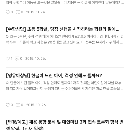
입학 무렵부터 야동을 보는것을 알았습니다.처음에는 어떻게 아이한테 말을해야지
몰라서 모른척하다가 나중에는 말을 했습니다.야동을 보는것은 나쁜것은 아니지만
작성시간
0
0
2015. 11. 24.
지금 너한테 도움이 되지 않으니 자제하라고요아들도 알았다고 하지만 중독처럼 끝
을수가 없나봅니다.수업시간이든 언제든 자꾸 생각이 난다고 하더라고요그래서 혼
도 내보고 타이르기도 하고...여동생이 있다보니 집안에서 어떻게 서로 조심해야 하
[수학상담] 초등 5학년, 당장 선행을 시작하라는 학원의 말에...
는지 알려줘야 하는데 고민입니다. A. 아이의 머릿속에 따뜻한 영상을 심어주세요...
글 내용
Q. 초등 5학년, 수학 선행 해야 하나요? 안녕하세요? 초5 여자아이입니다. 4학년 2
갑자기 아들이 남자가 된 것같아 놀래기도 하고 사춘기 성을 어떻게 받아들여야 하나
학기부터 꾸준히 학교 시험은 90점대를 맞고 있어요. 이 점수를 유지하기 위해서 방
고민도 되시죠? 특히 남자 아이들의 자위와 야동에 대해 어떻게 지도해야 ..
학동안 여러권의 문제집을 풀고, 학기 중에는 하루에 2단원을 공부합니다.선행은 전
혀 하지 않고 배우는 학기 예습과 복습만 반복하고 있습니다. 그래도 수학을 싫어하
작성시간
1
0
2015. 10. 26.
지는 않고 잘 하고 싶은 마음은 있는 아이인데, 수학 점수를 올리는 방법은 선행밖에
없다는 말을 하네요.선행을 하면 심화문제는 풀어진다구요. 힘들게 심화문제로 고생
하지 말고 선행으로 쉽게 가라고 하는데,지금까지는 제학년 문제 깊이 있고 다양하게
[영유아상담] 한글이 느린 아이, 걱정 안해도 될까요?
생각하는 것이 낫다라고 생각해왔는데,이제는 정말 선행으로 가야하는지 마음이 흔
글 내용
들립니다. 수학을 제외한 다른 과목은 잘하는 편입니다. 영어..
Q. 한글이 느린 둘째 아이, 걱정 안해도 될까요? 저희 첫째는 어린이집에 다닐 때부
터 저희가 맞벌이라그런지, 동생이 다니는 어린이집에서 자기만 따로 한글 교육을 받
았습니다.그곳 원장선생님이 간단하고 얇은 교재로 낱말을 쓰기만 했는데,어느 정도
글을 읽더군요. 그 후로 책을 많이 읽어서 그런지,1년만에 한글을 마스터해 6살때는
작성시간
0
0
2015. 10. 26.
다 읽고 쓸수 있었습니다. 그에 비해 둘째는 벌써 7살인데도한글을 다 못써요. 글씨
비율도 잘 맞지 않고요.내년이면 초등학교에 들어갈텐데, 걱정입니다.책을 읽는데도
첫째에 비해 발전이 안되네요.첫째가 한글을 배울때보다 더 좋은 교재를 줬는데도 말
[변경/예고] 채용 동향 분석 및 대안마련 3회 연속 토론회 형식 변
이지요.현재는 글씨 비율을 맞추기 위하여 한글 쓰기 교재를 합니다.벌써 유치원에서
경 알림...(+ 새 일정)
는 받아쓰기를 보는데,곳 보는 ㅊ 같은 받침이 있는 걸 잘..