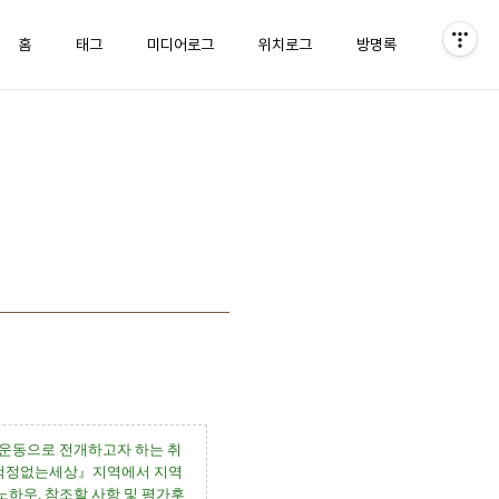
홈
태그
미디어로그
위치로그
방명록
운동으로 전개하고자 하는 취
걱정없는세상
』
지역에서 지역
 노하우
,
참조할 사항 및 평가후