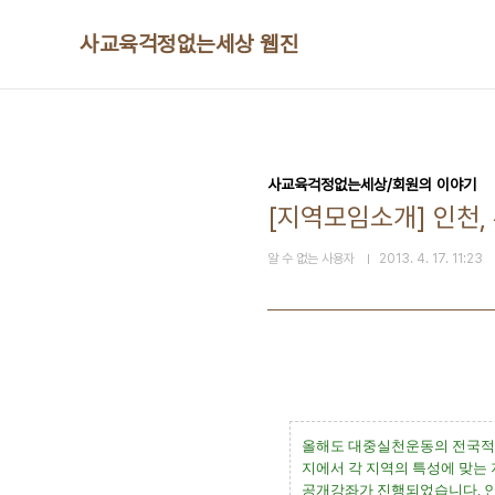
본문 바로가기
사교육걱정없는세상 웹진
사교육걱정없는세상/회원의 이야기
[지역모임소개] 인천,
알 수 없는 사용자
2013. 4. 17. 11:23
올해도 대중실천운동의 전국적 
지에서 각 지역의 특성에 맞
공개강좌가 진행되었습니다
.