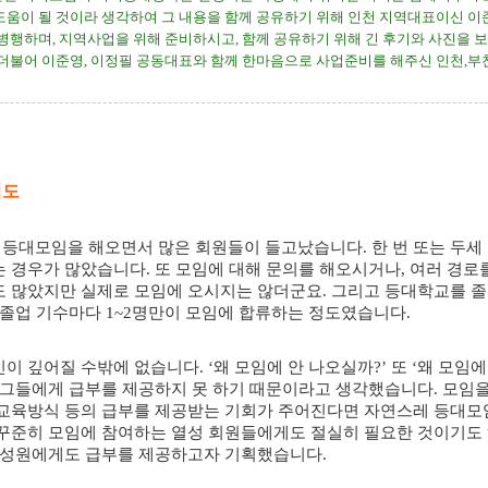
도움이 될 것이라 생각하여 그 내용을 함께 공유하기 위해 인천 지역대표이신 이
 병행하며
,
지역사업을 위해 준비하시고
,
함께 공유하기 위해 긴 후기와 사진을 
더불어 이준영
,
이정필 공동대표와 함께 한마음으로 사업준비를 해주신 인천
,
부
의도
안 등대모임을 해오면서 많은 회원들이 들고났습니다
.
한 번 또는 두세
는 경우가 많았습니다
.
또 모임에 대해 문의를 해오시거나
,
여러 경로
도 많았지만 실제로 모임에 오시지는 않더군요
.
그리고 등대학교를 
 졸업 기수마다
1~2
명만이 모임에 합류하는 정도였습니다
.
민이 깊어질 수밖에 없습니다
. ‘
왜 모임에 안 나오실까
?’
또
‘
왜 모임에
은 그들에게 급부를 제공하지 못 하기 때문이라고 생각했습니다
.
모임을
 교육방식 등의 급부를 제공받는 기회가 주어진다면 자연스레 등대모
꾸준히 모임에 참여하는 열성 회원들에게도 절실히 필요한 것이기도
구성원에게도 급부를 제공하고자 기획했습니다
.