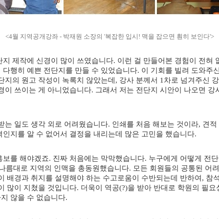
<4월 지역공개강좌 - 박재원 소장의 '복잡한 입시! 맥을 잡으면 훤히 보인다'>
단지 제작에 신경이 많이 쓰였습니다
.
이런 걸 만들어본 경험이 전혀
 다행히 예쁜 전단지를 만들 수 있었습니다
.
이 기회를 빌려 도와주
단지의 원고 작성이 녹록치 않았는데
,
강사 분께서
1
차로 넘겨주신 강
신경이 쓰이는 게 아니었습니다
.
그래서 저는 전단지 시안이 나오면 강
받는 일도 생각 외로 어려웠습니다
.
인쇄를 처음 해보는 것이라
,
견적
격인지를 알 수 없어서 결정을 내리는데 많은 고민을 했습니다
.
홍보를 해야겠죠
.
진짜 처음에는 막막했습니다
.
누구에게 어떻게 전단
나름대로 지역의 인맥을 총동원했습니다
.
모든 회원들의 공통된 어
이 배경과 취지를 설명해야 하는 수고로움이 수반되는데 반하여
,
참석
이 많이 지쳤을 것입니다
.
더욱이 역공
(?)
을 받아 반대로 학원의 필요
지 않을 수 없습니다
.