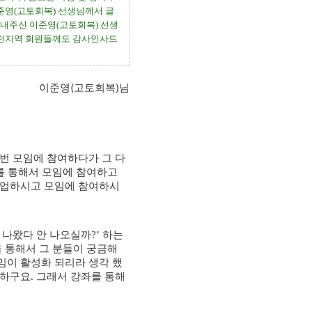
준영
(
고토회복
)
선생님께서 글
보내주신 이준영
(
고토회복
)
선생
천지역 회원들께도 감사인사드
이준영(고토회복)님
 번 모임에 참여하다가 그 다
를 통해서 모임에 참여하고
졸업하시고 모임에 참여하시
 나왔다 안 나오실까
?’
하는
 통해서 그 분들이 궁금해
임이 활성화 되리라 생각 했
 하구요
.
그래서 강좌를 통해