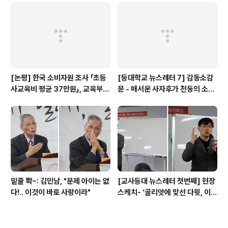
[논평] 한국 소비자원 조사 「초등
[등대학교 뉴스레터 7] 감동소감
사교육비 평균 37만원」, 교육부
문 - 매서운 사자후가 천둥의 소리
대답해야...(+상세 분석)
처럼 팍!!'
밑줄 쫙~: 김민남, "문제 아이는 없
[교사등대 뉴스레터 첫번째] 현장
다!.. 이것이 바로 사랑이라"
스케치- ‘골리앗에 맞선 다윗, 이계
삼 선생님이 뿌린 희망의 씨앗... ’