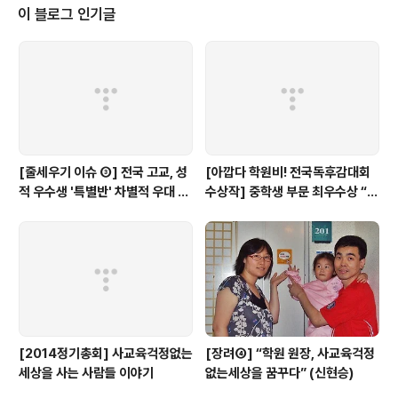
의 '조기영어교육의 실상과 진실' 녹화강의가 11월 11일부터 공개되지 않습니
이 블로그 인기글
다. 각 강의의 녹화분을 3주씩만 공개하기로 한 것은 다 알고 계시지요? (강의공
개에 관한..
[줄세우기 이슈 ③] 전국 고교, 성
[아깝다 학원비! 전국독후감대회
적 우수생 '특별반' 차별적 우대 심
수상작] 중학생 부문 최우수상 “학
각...(+17개 교육청 실태)
원에서만큼은 외계인이 되자”
[2014정기총회] 사교육걱정없는
[장려④] “학원 원장, 사교육걱정
세상을 사는 사람들 이야기
없는세상을 꿈꾸다” (신현승)