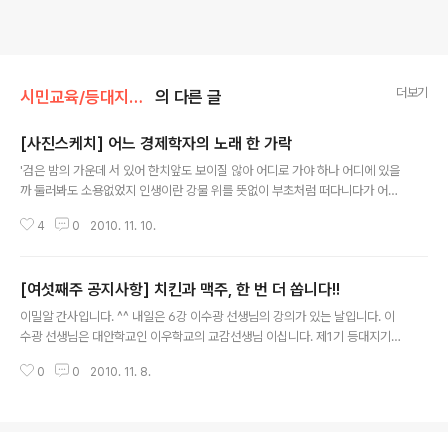
더보기
시민교육/등대지기학교
의 다른 글
[사진스케치] 어느 경제학자의 노래 한 가락
글 내용
'검은 밤의 가운데 서 있어 한치앞도 보이질 않아 어디로 가야 하나 어디에 있을
까 둘러봐도 소용없었지 인생이란 강물 위를 뜻없이 부초처럼 떠다니다가 어느
고요한 호숫가에 닿으면 물과 함께 썩어 가겠지 일어나 일어나 다시 한번 해보
4
0
2010. 11. 10.
는 거야 일어나 일어나 봄의 새싹들처럼- 끝이 없는 말들 속에 나와 너는 지쳐가
고 또다른 행동으로 또다른 말들로 스스로를 안심시키지- 인정함이 많을수록
새로움은 점점 더 멀어지고 그저 왔다갔다 시계추와 같이 매일매일 흔들리겠지
[여섯째주 공지사항] 치킨과 맥주, 한 번 더 쏩니다!!
일어나 일어나 다시한번 해보는거야 일어나 일어나 봄의 새싹들처럼- 가볍게
글 내용
산다는건 결국은 스스로를 얽어매고 세상이 외면해도 나는 어차피 살아 살아 있
이밀알 간사입니다. ^^ 내일은 6강 이수광 선생님의 강의가 있는 날입니다. 이
는걸 아름다운 꽃일수록 빨리 시들어가고 햇살이 비치면 투명하던 이슬도 한순
수광 선생님은 대안학교인 이우학교의 교감선생님 이십니다. 제1기 등대지기학
간에 말라버리지 일어나일어나 다시한..
교때 부터 지금까지, 저희가 한 번도 빼놓지 않고 모셨던 강사분이기도 합니다.
0
0
2010. 11. 8.
소박하고 정직한 미소로 시작해, 진중하고 묵직한 깨달음으로 마무리하시는 이
수광 선생님의 강의를 통해, 사교육에 대한 걱정은 하지 않아도 되는, 아이들이
행복한 학교를 함께 그려보시게 될 것입니다. 내일 강의도 꼭 놓치지 마세요! ^-
^ 3강(이병민) 녹화강의 공개기간이 11월 11일 종료됩니다. 3강 이병민 선생님