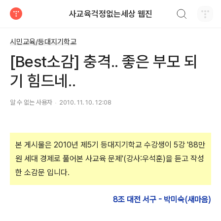
검색하기
사교육걱정없는세상 웹진
티스토리
시민교육/등대지기학교
[Best소감] 충격.. 좋은 부모 되
기 힘드네..
알 수 없는 사용자
2010. 11. 10. 12:08
본 게시물은 2010년 제5기 등대지기학교 수강생이 5강 '88만
원 세대 경제로 풀어본 사교육 문제'(강사:우석훈)을 듣고 작성
한 소감문 입니다.
8조 대전 서구 - 박미숙(새마음)