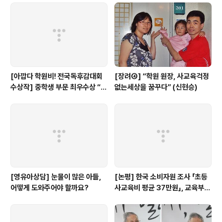
[아깝다 학원비! 전국독후감대회
[장려④] “학원 원장, 사교육걱정
수상작] 중학생 부문 최우수상 “학
없는세상을 꿈꾸다” (신현승)
원에서만큼은 외계인이 되자”
[영유아상담] 눈물이 많은 아들,
[논평] 한국 소비자원 조사 「초등
어떻게 도와주어야 할까요?
사교육비 평균 37만원」, 교육부
대답해야...(+상세 분석)