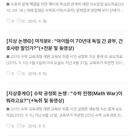
■ 수포자 문제 해결을 위한 재미와 학습량 관계에 대한 이슈칼럼 보도자료(20
15. 09. 18.) 아래 칼럼은 수학포기자(수포자) 문제점과 관련해 우리 단체가 주
장하는 바를 동아사이언스 9월 16일자 뉴스레터에 본 단체 수학사교육포럼 최
0
0
2015. 9. 18.
수일 대표가 기고한 내용입니다. 수학을 제대로 가르치자 최수일(사교육걱정없
는세상 수학사교육포럼 대표) 수학동아는 수학교육 대논쟁 기획 기사를 통해 사
교육걱정없는세상이 “수학 학습량을 줄이고 쉽게 가르쳐야 수학에 대한 흥미도
[지상 논쟁②] 미적분Ⅱ : “아이들이 70년대 독일 간 광부, 간
를 높일 수 있다”고 말했다고 주장하고 있다. 하지만 이는 우리 단체가 낸 보도
자료나 토론 자료 등의 전문을 정확하고 자세히 읽지 않고 전후의 기본적인 인
호사란 말인가?”(+전문 및 동영상)
글 내용
과 관계를 다 잘라낸 주장이다. 그리고 우리 단체가 2015년 5월 28일 연구·발
■ 2015 수학 교육과정 개편 교육부 최종 시안 공청회 지상 중계 ② 보도자료
표한 세계 6개..
(2015. 9. 10) 9월 9일에 이어 오늘도 지난 8월 31일, 교육부가 주관한 2015
수학 교육과정 최종 시안 발표 공청회 지상 중계 보도자료를 냅니다. 이번에는
0
0
2015. 9. 10.
그날 중심 논쟁 주제인 ‘미적분 Ⅱ 삭제’와 관련해서 우리 단체 안상진 부소장이
자유토론시간에 발언하여 참석자들의 뜨거운 박수를 받은 내용을 소개합니다.
“우리 아이들이 왜 부실한 대학 교육을 대신해 국가 경쟁력을 책임져야 합니
[지상중계①] 수학 공청회 논쟁 : “수학 전쟁(Math War)이
까?” -고교 수학에서 미적분 Ⅱ를 대학과정으로 이동해야한다는 주장하면서 저
는 사교육걱정없는세상 안상진 부소장이라고 합니다. 고등학교 수학교사 출신
뭐라고요?”(+녹취 및 동영상)
글 내용
입니다. 아까 수학 연구진 발제자이신 박경미 교수님께서 “고등학교와 대학의
■ 2015 수학 교육과정 개편 교육부 최종 시안 공청회 대논쟁 지상 중계 보도
교육과정이 중..
자료(2015. 9. 9.) 지난 8월 31일, 교육부가 주관한 2015 수학 교육과정 최종
시안 발표 공청회가 한국교원대학교 강당에서 개최되었습니다. 그때 발제자 박
0
0
2015. 9. 9.
경미 교수(홍익대), 토론자로 참석한 장경윤 교수(건국대)와 최수일 대표(우리
단체 수학사교육포럼) 간 ‘수학 학습량 경감’ 관련 논쟁은 매우 뜨거웠습니다. 중