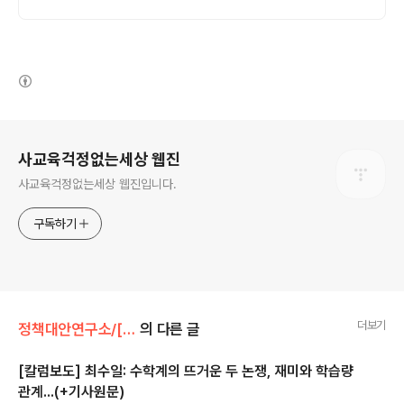
세요.
(새창열림)
로그 정보
사교육걱정없는세상 웹진
사교육걱정없는세상 웹진입니다.
구독하기
더보기
정책대안연구소/[기타]보도자료
의 다른 글
[칼럼보도] 최수일: 수학계의 뜨거운 두 논쟁, 재미와 학습량
관계...(+기사원문)
글 내용