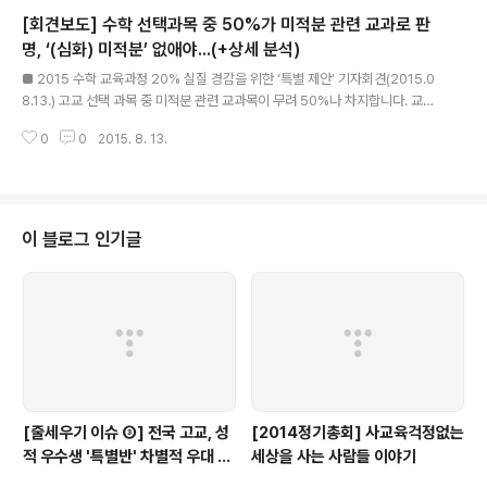
심 논쟁 주제는 수학 학습량 경감 및 ‘미적분 Ⅱ’의 삭제였습니다. 두 분의 토론은
[회견보도] 수학 선택과목 중 50%가 미적분 관련 교과로 판
당일 공청회에 참석한 모든 분들에게 아주 인상적이어서 이를 지상 중계합니다.
이어 참석자들의 뜨거운 박수를 받은 안상진 부소장의 발표도 추후 함께 소개하
명, ‘(심화) 미적분’ 없애야...(+상세 분석)
글 내용
겠습니다. “수학 전쟁(Math War) : 미국에서 학부모들이 수학을 ..
■ 2015 수학 교육과정 20% 실질 경감을 위한 ‘특별 제안’ 기자회견(2015.0
8.13.) 고교 선택 과목 중 미적분 관련 교과목이 무려 50%나 차지합니다. 교육
부는 ‘(심화) 미적분’ 교과를 삭제해 학습량 20% 경감 약속을 지키십시오. ▲수
0
0
2015. 8. 13.
학 연구진의 2차 공청회 시안을 분석해 보니, 초등 3∼4학년군 수학을 제외하
면 초1∼고1 수학의 내용 감축은 실제로 5.3%에 불과해 20% 실질 감축을 위
해 특단의 조치가 필요함. ▲감축되지 않는 근본적인 이유는 고등학교에 미적분
을 포함한 과목이 전체 선택 과목 중 무려 50%를 집중 점유하여(고2 이후 일반
선택 4과목 중 2개, 전체 선택과목 12개 중 6개 과목), 하위 학년에 부담을 주기
이 블로그 인기글
때문. ▲인문계 자연계 대부분의 학생들이 배울 ‘일반 선택’..
[줄세우기 이슈 ③] 전국 고교, 성
[2014정기총회] 사교육걱정없는
적 우수생 '특별반' 차별적 우대 심
세상을 사는 사람들 이야기
각...(+17개 교육청 실태)