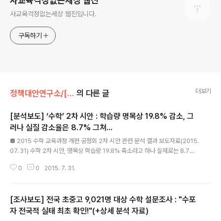
사교육걱정없는세상 웹진
사교육걱정없는세상 웹진입니다.
구독하기
더보기
정책대안연구소/[기타]보도자료
의 다른 글
[분석보도] ‘수학’ 2차 시안 : 학습량 명목상 19.8% 감소, 그
러나 실질 감소율은 8.7% 그쳐...
글 내용
■ 2015 수학 교육과정 개편 공청회 2차 시안 관련 분석 결과 보도자료(2015.
07. 31) 수학 2차 시안, 명목상 학습량 19.8% 축소라고 하나 실제로는 8.7%
로 확인되었습니다. ▲7월 31일 수학 과목 2차 공청회 시안 분석 결과, 수학 학
0
0
2015. 7. 31.
습량 20% 경감 목표 기준, 연구진은 19.8% 경감되었다고 하나, 우리 단체 자
체 분석 결과 8.7% 경감에 불과한 것으로 확인. ▲△두 개 성취기준이 하나의
문장으로 통합된 경우, △삭제된 성취기준이 에 남은 경우, △고1의 수학 수업
[조사보도] 전국 초중고 9,021명 대상 수학 설문조사 : "수포
시수 축소(10단위→8단위)를 고려하지 않는 경우 등을 감안하니, 19.8%가 부
풀려진 것임을 확인함. ▲그러나 연구진이 정비례 반비례(초등) 등을 상급학년
자 전국적 실태 최초 확인!"(+상세 분석 자료)
글 내용
으로 이동하고, 공간벡터, 수열의 극한 등 내용을 삭제한 것은..