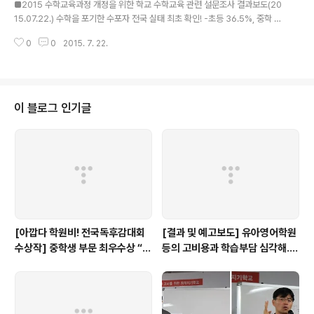
■2015 수학교육과정 개정을 위한 학교 수학교육 관련 설문조사 결과보도(20
15.07.22.) 수학을 포기한 수포자 전국 실태 최초 확인! -초등 36.5%, 중학 4
6.2%, 고등 59.7% 수학 포기자로 드러나 ▲ 사교육걱정없는세상(이하 ‘사교
0
0
2015. 7. 22.
육걱정’)과 박홍근 국회의원은 2015 수학교육과정 개정을 위한 학교 수학교육
관련 학생·교사 인식조사를 실시함. ▲ 전국 총 9,021명(전국 초등 6 학년 2,2
29명, 중학 3학년 2,755명, 고등 3학년 2,735명과 현직 초등과 중등수학교
사 1,302명/초등 75개교, 중 94개교, 고 91개교 총 260개교)을 대상으로 지
난 5월 7일부터 21일까지 총 15일간 진행. ▲ 조사 결과, 초등학생 36.5%, 중
이 블로그 인기글
학생 46.2%, 고등학생 59.7%가 ..
[아깝다 학원비! 전국독후감대회
[결과 및 예고보도] 유아영어학원
수상작] 중학생 부문 최우수상 “학
등의 고비용과 학습부담 심각해..
원에서만큼은 외계인이 되자”
(+4차포럼 7/23)