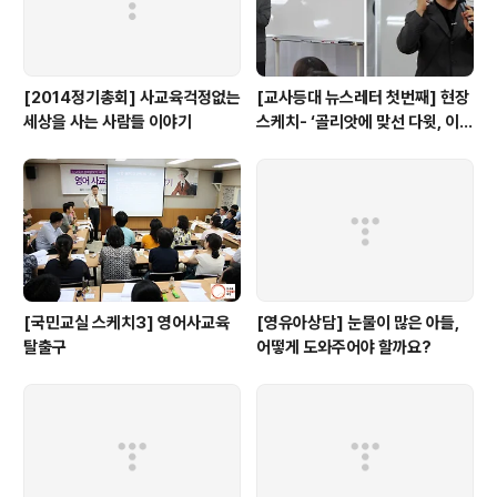
[2014정기총회] 사교육걱정없는
[교사등대 뉴스레터 첫번째] 현장
세상을 사는 사람들 이야기
스케치- ‘골리앗에 맞선 다윗, 이계
삼 선생님이 뿌린 희망의 씨앗... ’
[국민교실 스케치3] 영어사교육
[영유아상담] 눈물이 많은 아들,
탈출구
어떻게 도와주어야 할까요?