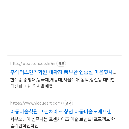
http://jooactors.co.kr/m
광고
주액터스연기학원 대확장 풍부한 연습실 마음껏사용
가능
한예종,중앙대,동국대,세종대,서울예대,동덕,성신등 대박합
격신화 매년 인서울배출
https://www.viggueart.com/
광고
아동미술학원 프랜차이즈 창업 아동미술도예프랜차
이즈비끄아트
학부모님이 만족하는 프랜차이즈 미술 브랜드! 프로젝트 학
습기반학원학원