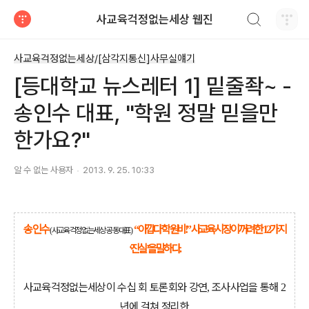
검색하기
사교육걱정없는세상 웹진
티스토리
사교육걱정없는세상/[삼각지통신]사무실얘기
[등대학교 뉴스레터 1] 밑줄좍~ -
송인수 대표, "학원 정말 믿을만
한가요?"
알 수 없는 사용자
2013. 9. 25. 10:33
송인수
아깝다 학원비
사교육 시장이 꺼려한
가지
“
!”
12
(
사교육걱정없는세상 공동대표
)
진실
을 말하다
‘
’
.
사교육걱정없는세상이 수십 회 토론회와 강연
조사사업을 통해
,
2
년에 걸쳐 정리한