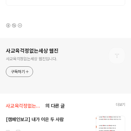
(새창열림)
로그 정보
사교육걱정없는세상 웹진
사교육걱정없는세상 웹진입니다.
구독하기
더보기
사교육걱정없는세상/[삼각지통신]사무실얘기
의 다른 글
[캠페인보고] 내가 이은 두 사람
글 내용