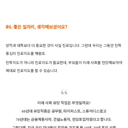
#6. 좋은 일자리, 생각해보셨어요?
성적과 대학보다 더 중요한 것이 사실 진로입니다
그런데 우리는 그동안 진학
.
중심의 진로지도를 해왔죠
.
진학지도가 아니라 진로지도가 필요한데
부모들이 미래 사회를 전망해보아야
,
제대로 진로지도를 할 수 있습니다
.
미래 사회 유망 직업은 무엇일까요
?
년대 유망직종은 공무원
타이피스트
스튜어디스였고
60
,
,
년대는 금융계종사자
건설노동자
전당포업자였다고 합니다.
70
,
,
그렇다면
지금 우리 자녀들이 직업을 가지게 될
년
년 후의 사회
,
10
, 20