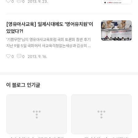
0
0
2013. 9. 23.
[영유아사교육] 일제시대에도 '영어유치원'이
있었다?!
글 내용
'기쁨무한'님의 영유아사교육포럼 국회 토론회 참관 후기
지난 9월 5일 국회에서 사교육걱정없는세상과 김상희 국
회의원의 공동주최로 영유아사교육 포럼의 토론회 (‘영유
0
0
2013. 9. 16.
아 사교육 실태 분석 및 대안을 모색한다’)가 있어 참석했
다. 정확하게는 영유아 자녀를 키우고 있는 학부모 자격으
로 영유아 사교육 경험을 발표하는 논찬자로 참석했다. 참
석해서 여러 전문가들의 이야기를 들어보니, 내가 막연히
생각했던 것보다 훨씬 심각한 이야기들이 쏟아져 나왔고
이 블로그 인기글
마음이 무거워졌다. #1. 첫 번째, 내가 놀란 것은 영유아사
교육의 과열 현상이 그 뿌리가 깊다는 것이었다. 예전에는
대학 입시가 심각했고 특목고,국제고 등이 생기면서 중학
생들의 경쟁이 치열해졌고,그러다보니 사립초등학교를 보
내고, 사립초등학교를 보내기 위해 영유아 대상 영..