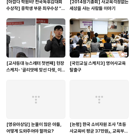
[아깝다 학원비! 전국독후감대회
[2014정기총회] 사교육걱정없는
수상작] 중학생 부문 최우수상 “학
세상을 사는 사람들 이야기
원에서만큼은 외계인이 되자”
[교사등대 뉴스레터 첫번째] 현장
[국민교실 스케치3] 영어사교육
스케치- ‘골리앗에 맞선 다윗, 이계
탈출구
삼 선생님이 뿌린 희망의 씨앗... ’
[영유아상담] 눈물이 많은 아들,
[논평] 한국 소비자원 조사 「초등
어떻게 도와주어야 할까요?
사교육비 평균 37만원」, 교육부