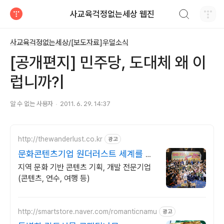
검색하기
사교육걱정없는세상 웹진
티스토리
사교육걱정없는세상/[보도자료]우덜소식
[공개편지] 민주당, 도대체 왜 이
럽니까?|
알 수 없는 사용자
2011. 6. 29. 14:37
http://thewanderlust.co.kr
광고
문화콘텐츠기업 원더러스트 세계를 움
직이는 로컬
지역 문화 기반 콘텐츠 기획, 개발 전문기업
(콘텐츠, 연수, 여행 등)
http://smartstore.naver.com/romanticnamu
광고