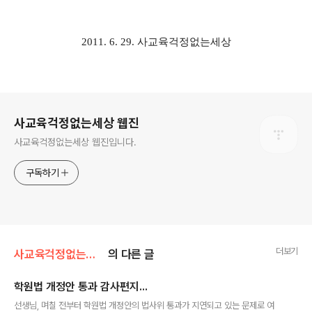
2011. 6. 29. 사교육걱정없는세상
로그 정보
사교육걱정없는세상 웹진
사교육걱정없는세상 웹진입니다.
구독하기
더보기
사교육걱정없는세상/[보도자료]우덜소식
의 다른 글
학원법 개정안 통과 감사편지...
글 내용
선생님, 며칠 전부터 학원법 개정안의 법사위 통과가 지연되고 있는 문제로 여