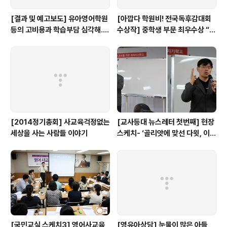
[결과 및 예고보도] 유아영어학원
[아깝다 학원비! 전국독후감대회
등의 고비용과 학습부담 심각해..
수상작] 중학생 부문 최우수상 “학
(+4차포럼 7/23)
원에서만큼은 외계인이 되자”
[2014정기총회] 사교육걱정없는
[교사등대 뉴스레터 첫번째] 현장
세상을 사는 사람들 이야기
스케치- ‘골리앗에 맞선 다윗, 이계
삼 선생님이 뿌린 희망의 씨앗... ’
[국민교실 스케치3] 영어사교육
[영유아상담] 눈물이 많은 아들,