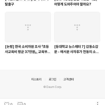
탈출구
어떻게 도와주어야 할까요?
[논평] 한국 소비자원 조사 「초등
[등대학교 뉴스레터 7] 감동소감
사교육비 평균 37만원」, 교육부
문 - 매서운 사자후가 천둥의 소리
대답해야...(+상세 분석)
처럼 팍!!'
의안내
티스토리
로그인
고객센터
© Daum Corp.
0
0