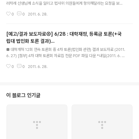
러차례 선생님께 소식을 알리고 법사위 의원들에게 항의해달라는 요청을 보내
드렸었는데, 드디어 오늘(28일) 법사위에서 여야 만장일치로 통과가 되었습니
0
0
2011. 6. 28.
다! 선생님을 비롯 우리 회원 여러분들께서 의원들 홈페이지를 일일이 방문하여
의견을 남겨주시고, 또 전화를 직접 하는 등 쉽지 않은 일들을 해주신 덕분입니
다. 감사합니다~ 사실, 일반 국민들과 학부모들은 학원법 개정안이 국회에 제출
[예고/결과 보도자료④] 6/28 : 대학재정, 등록금 토론(+국
되어 있는지조차도 잘 알지 못하고 지금 학원법에 어떤 문제가 있는지 무엇이
미흡한지 알지 못하지요. 더군다나 안다고 하더라도 의원들을 상대로 집단적인
립대 법인화 토론 결과)...
글 내용
활동을 하는 것은 더 어려운 일입니다. 그런데 이번에 참 많은 분들이 소식을 듣
■ 대학개혁 12회 연속 토론회 중 4차 토론(법인화 관련) 결과 보도자료 (2011.
자마자 여러 통로로 의사를 전달..
6. 27) [첨부] 4차 대학 토론회 자료집 전문 PDF 파일 다운 *내일(2011. 6. 2
8. 화)은 대학 재정 및 등록금 정책에 관련된 토론회를 실시합니다. 맨 아래 표에
0
0
2011. 6. 28.
서 자세한 일정을 확인하시기 바랍니다. ‘법인화’는 국립대 문제의 해결책이 될
수 없습니다 ▲국가에 의한 대학평가와 재정 지원의 연계는 대학의 자율성을 오
히려 축소할 것이며, 이에 따른 재정지원 차등화는 국립대학 간 격차와 서열화
를 심화시킬 것임 ▲법인화를 통해 추진하는 총장의 권한 강화와 외부인사 중심
의 이사회 구조는 총장과 이사회의 권력화, 관료화로 귀결될 가능성이 높음. ▲
이 블로그 인기글
정부의 대책에도 불구하고 일본에서 이미 확인된 국립대학 예산축소, ..