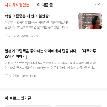
더보기
사교육걱정없는세상/회원의 이야기
의 다른 글
학원 의존증은 내 안의 불안감!
글 내용
이 글은 사교육걱정없는세상 카페회원 '레몬그라스'님의
글입니다. "초등학교 5학년 딸아이를 두고 있습니다. 사교
육은 초등학교1학년 때 구몬수학을 7개월 받아봤어요. 제
2
0
2010. 12. 27.
의견을 반영하여 1~10이상의 계산은 넘기지 않는다는 조
건에서요. 짧고도 긴 경험은 처음이자 마지막 사교육이 되
었어요. 타임워치를 들고 주어진 시간안에 얼마의 문제를
일본어 그림책을 좋아하는 아이에게서 답을 찾다 ... [다르아루
풀고 몇 개나 맞았는가를 체크하는 학습지 샘을 보면서 마
음이 말할 수 없이 복잡하더라구요. 학습지를 그만두고 사
즈님의 이야기]
글 내용
교육의 효과에 대해 고민하고 공부해가기 시작했지요. 물
아래 글은 noworry카페에 올라온 한 회원의 글입니다. 유아 외국어 습득에 대
론 그 전부터 교육에 대한 고민은 많았지만 입학전이라 사
한 TIP을 얻어보세요^^ noworry카페 원문 읽으러가기 집에 아름다운 책방에
교육에 대한 고민은 깊이 하지 않았었어요. 시간과 돈을 투
서 산 일본어 그림책이 한 권 있어요. 라는 책인데 토끼랑 하마랑 여러 동물들이
자한 만큼 효율적인 학습이 이루어질까? 부터 시작했어요.
6
0
2010. 10. 8.
고구마를 캐는 내용이에요. 일본어를 소리나는 데로 읽고 아는 단어 몇개와 구
주변의 유치원생부터 초,중,고,대학생이 된 ..
문 몇개 아는 정도여서 '읽어줄 수는 있겠다'는 판단이 들어, 유명한 이모토 요코
작가의 책이기도 하고 그래서 산 것이었지요. 어차피 영어책도 우리말로 해석하
며 읽어주지 말라는데 이것도 그냥 읽어주기만 하면 되지 뭐 하는 생각이었죠.
페이지마다 "요이쇼, 요이쇼!"하는 말이 나옵니다. 이건 영차, 영차에요. 요이쇼
이 블로그 인기글
요이쇼 반복되고, 고구마 뽑을 때마다 "누케타~!(뽑았다)"도 반복되고. 무지하..