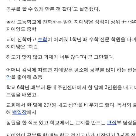
공부를 할 수 있게 만든 것 같다”고 설명했다.
올해 고등학교에 진학하는 맏이 지예양은 성적이 상위 6~7%
지예양도 중학
교에 진학하고
수학
이 어려워 1학년 때 수학 전문 학원을 다
지예양은 “학습
진도가 맞지 않고 과제가 너무 많다”며 곧 그만뒀다.
어머니 김씨에 따르면 지예양은 평소에 공부를 많이 하는 편은
악
을 좋아해 초등
학교 6학년 때부터 동네 주민센터에서 한 달에 3만원을 내고
드럼을 배웠고,
교회에서 한 달에 2만원 내고 성악을 배우기도 했다. 독서와
해
백일장
에서
장원을 한 적도 있고 학교에서는 교지를 만드는
편집
부 팀장을
지예양이 공부를 할 때는 학교 정기고사가 시작되기 3~4주 전