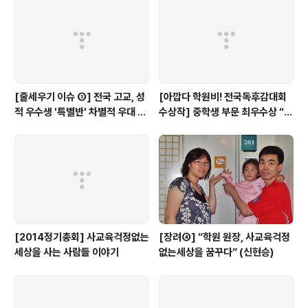
[줄세우기 이슈 ③] 전국 고교, 성
[아깝다 학원비! 전국독후감대회
적 우수생 '특별반' 차별적 우대 심
수상작] 중학생 부문 최우수상 “학
각...(+17개 교육청 실태)
원에서만큼은 외계인이 되자”
[2014정기총회] 사교육걱정없는
[장려④] “학원 원장, 사교육걱정
세상을 사는 사람들 이야기
없는세상을 꿈꾸다” (신현승)