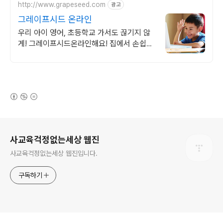
http://www.grapeseed.com
광고
그레이프시드 온라인
우리 아이 영어, 초등학교 가서도 끊기지 않
게! 그레이프시드온라인해요! 집에서 손쉽게,
친구들과 같이 하는 수업으로 영어 자신감을
쑥쑥 길러보세요!
(새창열림)
로그 정보
사교육걱정없는세상 웹진
사교육걱정없는세상 웹진입니다.
구독하기