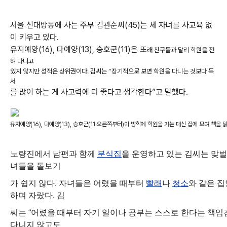
서울 신대방동에 사는 주부 김관순씨(45)는 세 자녀를 사교육 없
이 키우고 있다.
유지예양(16), 다예양(13), 승호군(11)은 또
래 친구들과 달리 학원을 전
혀 다니고
있지 않지만 성적은 상위권이다. 김씨는 “장기적으로 보면 학원을 다니는 것보다 독
서
를 많이 하는 게 사고력에 더 좋다고 생각한다”고 말했다.
유지예양(16), 다예양(13), 승호군(11·오른쪽부터)이 방학에 학원을 가는 대신 집에 모여 책을 
노량진에서 남편과 함께
분식집
을 운영하고 있는 김씨는 맞벌
녀들을 돌보기
가 쉽지 않다. 자녀들은 어렸을 때부터
빨래
나
청소
와 같은 
하며 자랐다. 김
씨는 “어렸을 때부터 자기 일이나 공부는 스스로 한다는 책임
다니지 않고도