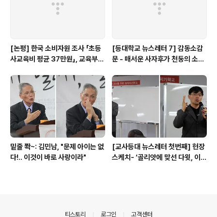
[논평] 한국 소비자원 조사 「초등
[등대학교 뉴스레터 7] 감동소감
사교육비 평균 37만원」, 교육부
문 - 매서운 사자후가 천둥의 소리
대답해야...(+상세 분석)
처럼 팍!!'
밑줄 쫙~: 김민남, "문제 아이는 없
[교사등대 뉴스레터 첫번째] 현장
다!.. 이것이 바로 사랑이라"
스케치- ‘골리앗에 맞선 다윗, 이계
삼 선생님이 뿌린 희망의 씨앗... ’
의안내
티스토리
로그인
고객센터