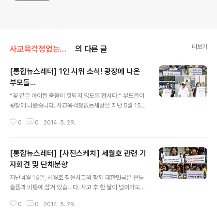
더보기
사교육걱정없는세상/[삼각지통신]사무실얘기
의 다른 글
[통합뉴스레터] 1인 시위 소식! 광장에 나온
부모들...
글 내용
“꽃 같은 아이들 죽음이 헛되지 않도록 합시다!” 부모들이
광장에 나왔습니다. 사교육걱정없는세상은 지난 5월 15
일, 세월호 참사의 아픔을 잊지 않고, 아이들의 행복을 위해
0
0
2014. 5. 29.
무엇을 할 수 있을지 고민하며, 현재 세월호 참사 관련 단체
의 입장과 대정부 요구사항 그리고 1인 시위 등을 포함한
향후 활동 계획을 기자회견을 통해 발표했습니다. 가장 먼
[통합뉴스레터] [사진스케치] 세월호 관련 기
저 부모, 교사, 시민들과 함께하는 1인 시위에 60여명의 시
민들이 신청해주셔서 지난 19일부터 시작했습니다. 또한
자회견 및 단체분향
글 내용
수도권 외 지역에서도 사교육걱정의 1인 시위에 동참하고
지난 4월 16일, 세월호 침몰사고와 함께 대한민국은 온통
싶다는 요청에 따라 지역별 1인 시위도 시행할 예정입니다.
슬픔과 비통에 잠겨 있습니다. 사고 후 한 달이 넘어가도록
1인 시위 첫 날 참여하신 김주희님은 자녀들의 친구가 이번
애도와 슬픔에 잠겨있는 국민들은 국민의 한사람으로, 혹
세월호 참사로 인해 희생되어 팽목항과 안산 등에 다니며
0
0
2014. 5. 29.
은 각자 속한 단체나 기관별로 목소리를 높이고 할 일을 찾
희생자들의 아픔과 슬픔..
아가고 있습니다. 사교육걱정없는세상은 아이들이 입시경