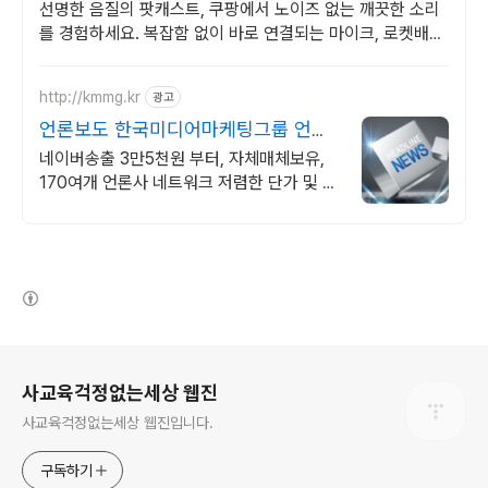
선명한 음질의 팟캐스트, 쿠팡에서 노이즈 없는 깨끗한 소리
를 경험하세요. 복잡함 없이 바로 연결되는 마이크, 로켓배송
으로 오늘 주문하고 내일 받으세요.
http://kmmg.kr
광고
언론보도 한국미디어마케팅그룹 언론
사 직접운영
네이버송출 3만5천원 부터, 자체매체보유,
170여개 언론사 네트워크 저렴한 단가 및 충
전 패키지 혜택
(새창열림)
로그 정보
사교육걱정없는세상 웹진
사교육걱정없는세상 웹진입니다.
구독하기