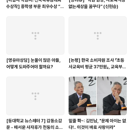
[아깝다 학원비! 전국독후감대회
[장려④] “학원 원장, 사교육걱정
수상작] 중학생 부문 최우수상 “학
없는세상을 꿈꾸다” (신현승)
원에서만큼은 외계인이 되자”
[영유아상담] 눈물이 많은 아들,
[논평] 한국 소비자원 조사 「초등
어떻게 도와주어야 할까요?
사교육비 평균 37만원」, 교육부
대답해야...(+상세 분석)
[등대학교 뉴스레터 7] 감동소감
밑줄 쫙~: 김민남, "문제 아이는 없
문 - 매서운 사자후가 천둥의 소리
다!.. 이것이 바로 사랑이라"