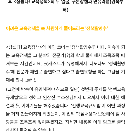
▲ <참쉽다! 교육정책>의 두 얼굴, 구본창쌤과 민유리쌤(왼쪽부
터)
어려운 교육정책을 속 시원하게 풀어드리는 '정책활명수'
<참쉽다! 교육정책>의 메인 코너는 '정책활명수'입니다. 이슈가 되
는 교육정책을 그 분야의 전문가(?)와 함께 풀이해서 조목조목 따
져보는 시간인데요, 팟캐스트가 유명해져서 너도나도 '정책활명
수'에 전문가 패널로 출연하고 싶다고 출연요청을 하는 그날을 기
대해 봅니...쿨럭.
(그전에 방송이 유명해져야 하므로 일단) 첫번째 주제를 '선행교육
규제법'으로 정하고 안상진 부소장님께서 나오셔서 이에 대한 해
설과 뒷 이야기들을 해주셨습니다. '선행교육규제법'이 어떤 과정
을 거쳐 만들어지게 되었는지, 이 법의 핵심내용과 보완해야 할 사
항들을 조목조목 짚어주셨지요. 자세한 내용은 아래 링크를 클릭
하시면 들으실 수 있습니다!