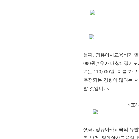
둘째
,
영유아사교육비가 얼
000
원
(*
유아 대상
),
경기도
2)
는
110,000
원
,
지불 가구
추정되는 경향이 많다는 
할 것입니다
.
<
표
3
셋째
,
영유아사교육의 유발
된 반면
,
영유아사교육의 