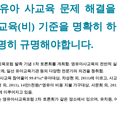
유아 사교육 문제 해결을
교육(비) 기준을 명확히 하
명히 규명해야합니다.
교육포럼 발족 기념
1
차 토론회를 개최함
.
영유아사교육의 전반적 실
학계
,
일선 유아교육기관 등의 다양한 전문가의 의견을 청취함
.
 사교육 참여율이
99.8%(*
유아대상
,
차성현 외
, 2011)
에 이르고
,
사교
 외
, 2011), 14
만
5
천원
(*
영유아 비용 지불 가구대상
,
서문희 외
, 201
게 이루어지고 있음
.
는 영유아사교육포럼
2
차 토론회가 같은 장소에서 있으며
,
유치원
,