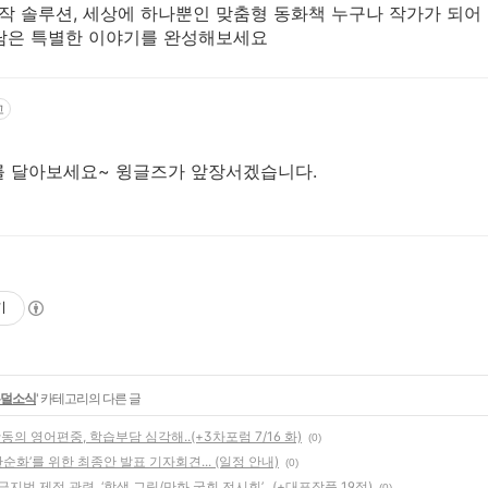
제작 솔루션, 세상에 하나뿐인 맞춤형 동화책 누구나 작가가 되어
을 담은 특별한 이야기를 완성해보세요
고
를 달아보세요~ 윙글즈가 앞장서겠습니다.
기
우덜소식
' 카테고리의 다른 글
의 영어편중, 학습부담 심각해..(+3차포럼 7/16 화)
(0)
형 단순화’를 위한 최종안 발표 기자회견... (일정 안내)
(0)
금지법 제정 관련, ‘학생 그림/만화 국회 전시회’...(+대표작품 19점)
(0)