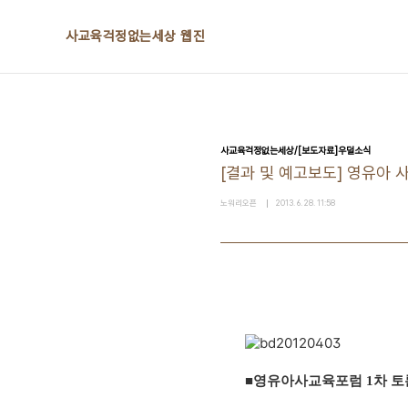
본문 바로가기
사교육걱정없는세상 웹진
사교육걱정없는세상/[보도자료]우덜소식
[결과 및 예고보도] 영유아 사
노워리오픈
2013. 6. 28. 11:58
■
영유아사교육포럼
1
차 토