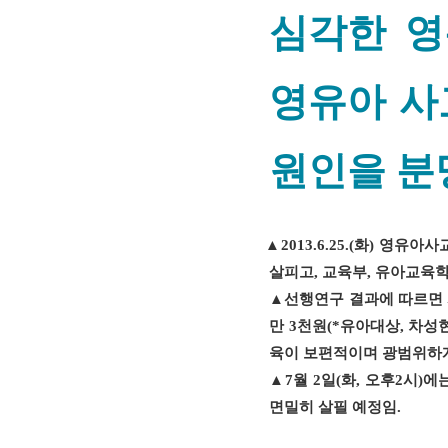
심각한 영
영유아 사
원인을 분
▲
2013.6.25.(
화
)
영유아사
살피고
,
교육부
,
유아교육
▲
선행연구 결과에 따르면
만
3
천원
(*
유아대상
,
차성현
육이 보편적이며 광범위하
▲
7
월
2
일
(
화
,
오후
2
시
)
에
면밀히 살필 예정임
.