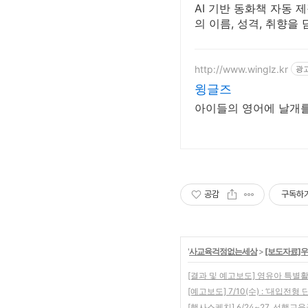
AI 기반 동화책 자동 
의 이름, 성격, 취향
http://www.winglz.kr
광
윙글즈
아이들의 영어에 날개
공감
구독하
'
사교육걱정없는세상
>
[보도자료]
[결과 및 예고보도] 영유아 특별활동
[예고보도] 7/10(수) : ‘대입전
[행사스케치] 6/24~27, 선행교육