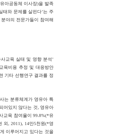
유아공동체 이사장
)
을 발족
실태와 문제를 살핀다
’
는 주
한 분야의 전문가들이 참여해
사교육 실태 및 영향 분석
’
교육비용 추정 및 대응방안
 기타 선행연구 결과를 정
사는 분류체계가 영유아 특
되어있지 않다는 것
,
영유아
 사교육 참여율이
99.8%(*
유
현 외
, 2011), 14
만
5
천원
(*
영
게 이루어지고 있다는 것을