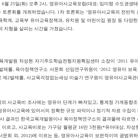
는
6
월
25
일
(
화
)
오후
2
시
,
영유아사교육포럼
(
대표
:
임미령 수도권생태
차 토론회를 개최하였습니다
. 1
차 토론회는
‘
영유아사교육의 전반적 
육학계
,
교육부 유아교육정책과
,
유치원 및 어린이집 원장 등 다양
적 지형을 살피는 시간을 가졌습니다
.
교육개발원 차성현 자기주도학습전형지원특임센터 소장이
‘2011
유아
발제를
,
육아정책연구소 서문희 선임연구위원이
‘2012
영유아 뵤육
 제
2
발제를
,
사교육걱정없는세상 이슬기 연구원이 영유아사교육관련
의 사교육비 조사에는 영유아 단계가 빠져있고
,
통계청 가계동향조
영유아사교육에 있어서의 정확한 규모 파악이나 정기적 자료 수집이 
조사 결과인 한국교육개발원이나 육아정책연구소의 결과물에 따르면
 이르고
,
사교육비로는 가구당 월평균
16
만
3
천원
(*
유아대상
,
차성
서문희 외
, 2012)
에 이르는 등
,
영유아사교육이 보편적이며 광범위하