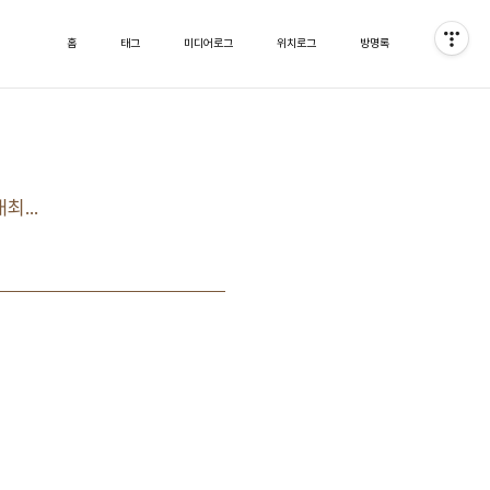
홈
태그
미디어로그
위치로그
방명록
최...