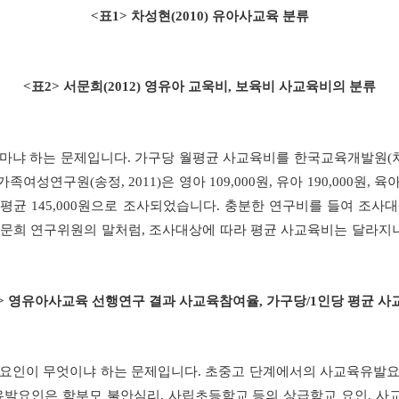
<
표
1>
차성현
(2010)
유아사교육 분류
<
표
2>
서문희
(2012)
영유아 교욱비
,
보육비 사교육비의 분류
마냐 하는 문제입니다
.
가구당 월평균 사교육비를 한국교육개발원
(
가족여성연구원
(
송정
, 2011)
은 영아
109,000
원
,
유아
190,000
원
,
육
 평균
145,000
원으로 조사되었습니다
.
충분한 연구비를 들여 조사대
서문희 연구위원의 말처럼
,
조사대상에 따라 평균 사교육비는 달라지
>
영유아사교육 선행연구 결과 사교육참여율
,
가구당
/1
인당 평균 사
요인이 무엇이냐 하는 문제입니다
.
초중고 단계에서의 사교육유발요
유발요인은 학부모 불안심리
,
사립초등학교 등의 상급학교 요인
,
사