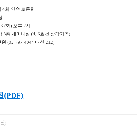
럼
4
회 연속 토론회
상
23.(
화
) 오후 2시
상
3
층 세미나실
(4, 6
호선 삼각지역
)
구원
(02-797-4044
내선
212)
(PDF)
광고