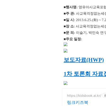
■
행사명
:
영유아사교육포
■
주 관
:
사교육걱정없는세
■
일 시
:
2013.6.25.(
화
) ~ 7.
■
장 소
:
사교육걱정없는세
■
문 의
:
이슬기
,
박민숙 연
■
주요 일정
:
보도자료(HWP)
1차 토론회 자료집
https://kidsbook.ai.kr/
링크키즈북