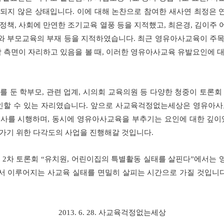
분되지 않은 상태입니다
.
이에 대해 논찬으로 참여한 새사연 최정은 
 정책
,
사회에 만연한 조기교육 열풍 등을 지적했고
,
최은경
,
김이주 
와 부모교육의 부재 등을 지적하였습니다
.
최근 영유아사교육이 주목
담 측면이 자리하고 있음을 볼 때
,
이러한 영유아사교육 유발요인에 대
를 둔 학부모
,
관련 업계
,
시의회 교육의원 등 다양한 청중이 토론회
인할 수 있는 자리였습니다
.
앞으로 사교육걱정없는세상은 영유아사
조사를 시행하며
,
동시에 영유아사교육을 부추기는 요인에 대한 깊이
가기 위한 다각도의 사업을 진행해갈 것입니다
.
럼
2
차 토론회
“
유치원
,
어린이집의 특별활동 실태를 살핀다
”
에서는 
서 이루어지는 사교육 실태를 면밀히 살피는 시간으로 가질 것입니
2013. 6. 28.
사교육걱정없는세상