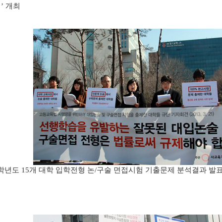
회
개최
’
학년도
개 대학 입학전형 논
구술 면접시험 기출문제 분석결과 발
15
/