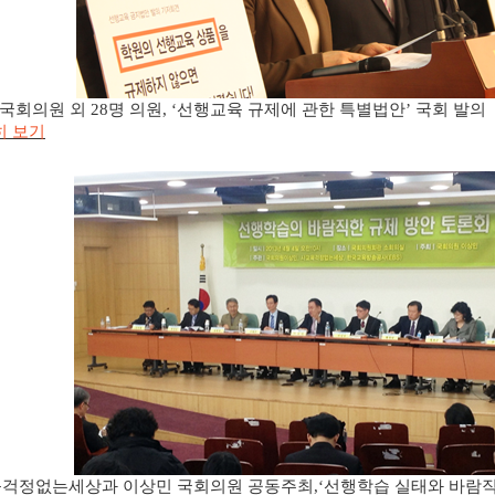
 국회의원 외
명 의원
선행교육 규제에 관한 특별법안
국회 발의
28
, ‘
’
히 보기
걱정없는세상과 이상민 국회의원 공동주최
선행학습 실태와 바람직
,
‘