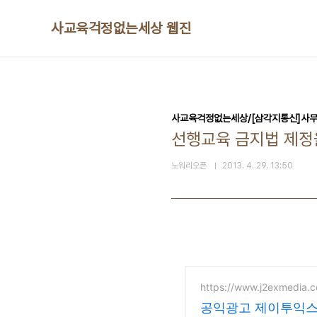
본문 바로가기
사교육걱정없는세상 웹진
사교육걱정없는세상/[삼각지통신]사
선행교육 금지법 제정
노워리오픈
2013. 4. 29. 13:50
https://www.j2exmedia.
공익광고 제이투익