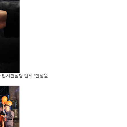
한 입시컨설팅 업체
민성원
‘