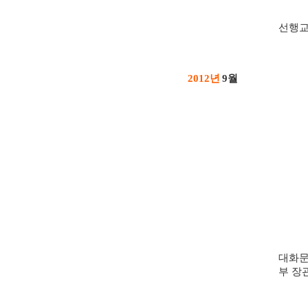
선행교
년
월
2012
9
대화문
부 장