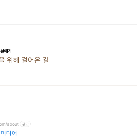
무실얘기
을 위해 걸어온 길
com/about
광고
스미디어