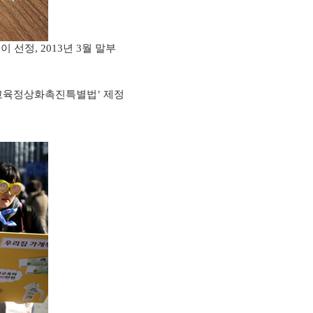
이 선정
년
월 말부
’
, 2013
3
교육정상화촉진특별법
제정
’