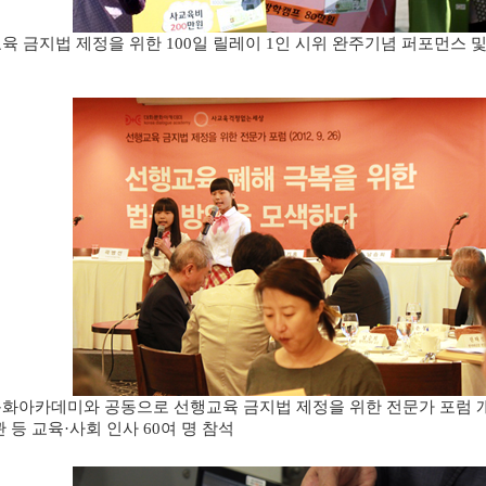
육 금지법 제정을 위한
일 릴레이
인 시위 완주기념 퍼포먼스 
100
1
화아카데미와 공동으로 선행교육 금지법 제정을 위한 전문가 포럼 
관 등 교육
사회 인사
여 명 참석
·
60