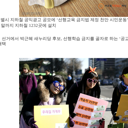
별시 지하철 공익광고 공모에
선행교육 금지법 제정 천만 시민운동
‘
 말까지 지하철
곳에 설치
1232
 선거에서 박근혜 새누리당 후보
선행학습 금지를 골자로 하는
공
,
‘
채택