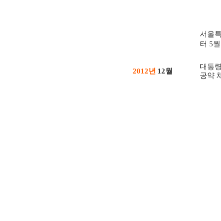
서울특
터
월
5
대통령
년
월
2012
12
공약 