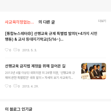
더보기
사교육걱정없는세상/[삼각지통신]사무실얘기
의 다른 글
[통합뉴스레터⑧] 선행교육 규제 특별법 발의!(+4가지 시민
행동) & 교사 등대지기학교(5/16~)...
글 내용
0
0
2013. 5. 3.
선행교육 금지법 제정을 위해 걸어온 길
글 내용
2013년 4월 이상민 국회의원 외 28명 의원, ‘선행교육 규
제에 관한 특별법안’ 국회 발의 » 자세히 보기 사교육걱정
없는세상과 이상민 국회의원 공동주최,‘선행학습 실태와
0
0
2013. 4. 29.
바람직한 규제방안에 관한 정책토론회’ 개최 2013년 3월
’2013학년도 15개 대학 입학전형 논/구술 면접시험 기출
문제 분석결과 발표 기자회견’ 및 토론회 개최 2013년 1월
대통령직인수위원회 앞 기자회견 “학원 선행 프로그램 규
제 없이 공교육 정상화는 있을 수 없습니다!” 서울특별시
이 블로그 인기글