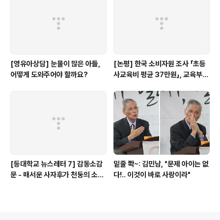
[영유아상담] 눈물이 많은 아들,
[논평] 한국 소비자원 조사 「초등
어떻게 도와주어야 할까요?
사교육비 평균 37만원」, 교육부
대답해야...(+상세 분석)
[등대학교 뉴스레터 7] 감동소감
밑줄 쫙~: 김민남, "문제 아이는 없
문 - 매서운 사자후가 천둥의 소리
다!.. 이것이 바로 사랑이라"
처럼 팍!!'