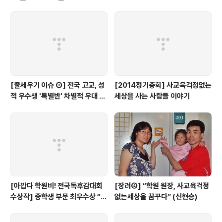
지하철 공익광고 공모에 ‘선행교육 금지법 제정 천만 시민
운동’이 선정, 2013년 3월 말부터 5월 말까지 지하철 12
32곳에 설치 2012년 12월 대통령 선거에서 박근혜 새누
리당 후보, 선행학습 금지를 골자로 하는 ‘공교육정상화촉
진특별법’ 제정..
[줄세우기 이슈 ③] 전국 고교, 성
[2014정기총회] 사교육걱정없는
적 우수생 '특별반' 차별적 우대 심
세상을 사는 사람들 이야기
각...(+17개 교육청 실태)
[아깝다 학원비! 전국독후감대회
[장려④] “학원 원장, 사교육걱정
수상작] 중학생 부문 최우수상 “학
없는세상을 꿈꾸다” (신현승)
원에서만큼은 외계인이 되자”