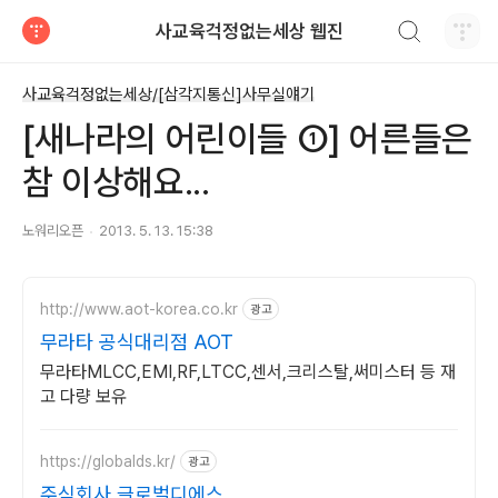
검색하기
사교육걱정없는세상 웹진
티스토리
사교육걱정없는세상/[삼각지통신]사무실얘기
[새나라의 어린이들 ①] 어른들은
참 이상해요...
노워리오픈
2013. 5. 13. 15:38
http://www.aot-korea.co.kr
광고
무라타 공식대리점 AOT
무라타MLCC,EMI,RF,LTCC,센서,크리스탈,써미스터 등 재
고 다량 보유
https://globalds.kr/
광고
주식회사 글로벌디에스