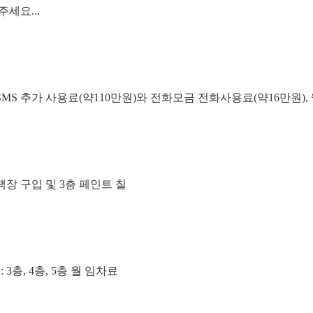
세요...
 SMS 추가 사용료(약110만원)와 전화모금 전화사용료(약16만원),
 책장 구입 및 3층 페인트 칠
: 3층, 4층, 5층 월 임차료