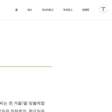
홈
태그
미디어로그
위치로그
방명록
씨는 한 겨울?을 방불케합
요일은 전체회의, 화요일은