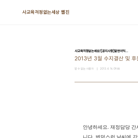
본문 바로가기
사교육걱정없는세상 웹진
사교육걱정없는세상/[공지사항]알면이익...
2013년 3월 수지결산 및 
알 수 없는 사용자
2013. 4. 16. 09:46
안녕하세요. 재정담당 간
니다. 변덕스런 날씨에 