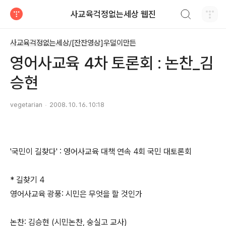
검색하기
사교육걱정없는세상 웹진
티스토리
사교육걱정없는세상/[잔잔영상]우덜이만든
영어사교육 4차 토론회 : 논찬_김
승현
vegetarian
2008. 10. 16. 10:18
'국민이 길찾다' : 영어사교육 대책 연속 4회 국민 대토론회
* 길찾기 4
영어사교육 광풍: 시민은 무엇을 할 것인가
논찬: 김승현 (시민논찬, 숭실고 교사)