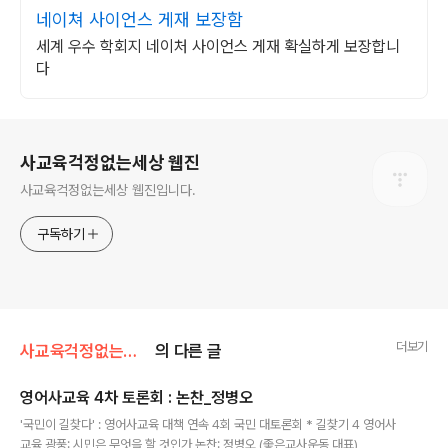
네이쳐 사이언스 게재 보장함
세계 우수 학회지 네이처 사이언스 게재 확실하게 보장합니
다
로그 정보
사교육걱정없는세상 웹진
사교육걱정없는세상 웹진입니다.
구독하기
더보기
사교육걱정없는세상/[잔잔영상]우덜이만든
의 다른 글
영어사교육 4차 토론회 : 논찬_정병오
글 내용
'국민이 길찾다' : 영어사교육 대책 연속 4회 국민 대토론회 * 길찾기 4 영어사
교육 광풍: 시민은 무엇을 할 것인가 논찬: 정병오 (좋은교사운동 대표)