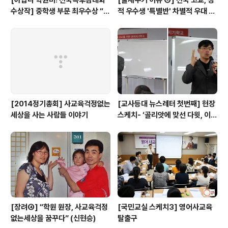
[아깝다 학원비! 전국독후감대회
[줄세우기 이슈 ③] 전국 고교, 성
수상작] 중학생 부문 최우수상 “학
적 우수생 '특별반' 차별적 우대 심
원에서만큼은 외계인이 되자”
각...(+17개 교육청 실태)
[2014정기총회] 사교육걱정없는
[교사등대 뉴스레터 첫번째] 현장
세상을 사는 사람들 이야기
스케치- ‘골리앗에 맞선 다윗, 이계
삼 선생님이 뿌린 희망의 씨앗... ’
[장려④] “학원 원장, 사교육걱정
[국민교실 스케치3] 영어사교육
없는세상을 꿈꾸다” (신현승)
탈출구