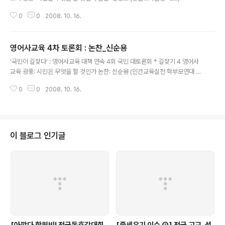
0
0
2008. 10. 16.
영어사교육 4차 토론회 : 논찬_신순용
글 내용
'국민이 길찾다' : 영어사교육 대책 연속 4회 국민 대토론회 * 길찾기 4 영어사
교육 광풍: 시민은 무엇을 할 것인가 논찬: 신순용 (인간교육실천 학부모연대 위
원장)
0
0
2008. 10. 16.
이 블로그 인기글