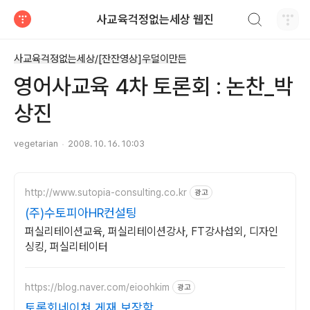
검색하기
사교육걱정없는세상 웹진
티스토리
사교육걱정없는세상/[잔잔영상]우덜이만든
영어사교육 4차 토론회 : 논찬_박
상진
vegetarian
2008. 10. 16. 10:03
http://www.sutopia-consulting.co.kr
광고
(주)수토피아HR컨설팅
퍼실리테이션교육, 퍼실리테이션강사, FT강사섭외, 디자인
싱킹, 퍼실리테이터
https://blog.naver.com/eioohkim
광고
토론회네이쳐 게재 보장함