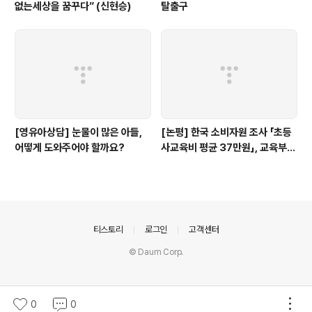
없는세상을 꿈꾸다” (신현승)
탈출구
[영유아상담] 눈물이 많은 아들,
[논평] 한국 소비자원 조사 「초등
어떻게 도와주어야 할까요?
사교육비 평균 37만원」, 교육부
대답해야...(+상세 분석)
의안내
티스토리
로그인
고객센터
© Daum Corp.
0
0