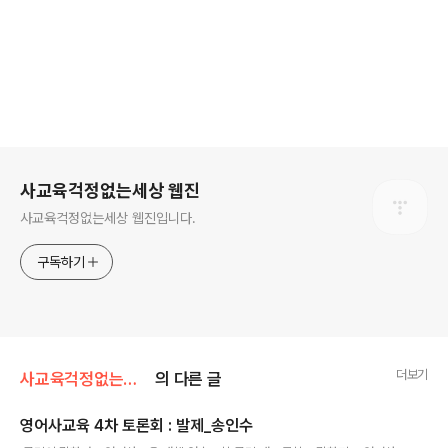
로그 정보
사교육걱정없는세상 웹진
사교육걱정없는세상 웹진입니다.
구독하기
더보기
사교육걱정없는세상/[잔잔영상]우덜이만든
의 다른 글
영어사교육 4차 토론회 : 발제_송인수
글 내용