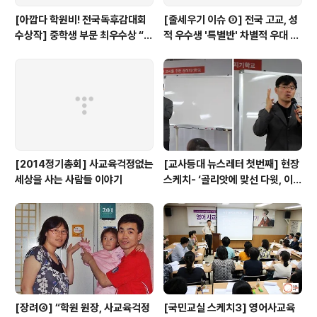
[아깝다 학원비! 전국독후감대회
[줄세우기 이슈 ③] 전국 고교, 성
수상작] 중학생 부문 최우수상 “학
적 우수생 '특별반' 차별적 우대 심
원에서만큼은 외계인이 되자”
각...(+17개 교육청 실태)
[2014정기총회] 사교육걱정없는
[교사등대 뉴스레터 첫번째] 현장
세상을 사는 사람들 이야기
스케치- ‘골리앗에 맞선 다윗, 이계
삼 선생님이 뿌린 희망의 씨앗... ’
[장려④] “학원 원장, 사교육걱정
[국민교실 스케치3] 영어사교육