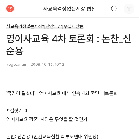
검색하기
사교육걱정없는세상 웹진
티스토리
사교육걱정없는세상/[잔잔영상]우덜이만든
영어사교육 4차 토론회 : 논찬_신
순용
vegetarian
2008. 10. 16. 10:12
'국민이 길찾다' : 영어사교육 대책 연속 4회 국민 대토론회
* 길찾기 4
영어사교육 광풍: 시민은 무엇을 할 것인가
논찬: 신순용 (인간교육실천 학부모연대 위원장)