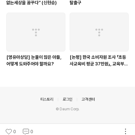
없는세상을 꿈꾸다” (신현승)
탈출구
[영유아상담] 눈물이 많은 아들,
[논평] 한국 소비자원 조사 「초등
어떻게 도와주어야 할까요?
사교육비 평균 37만원」, 교육부
대답해야...(+상세 분석)
의안내
티스토리
로그인
고객센터
© Daum Corp.
0
0