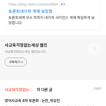
https://blog.naver.com/eioohkim
광고
토론회네이쳐 게재 보장함
토론회세계 우수 학회지 네이처 사이언스 게재 확실하게 보
장합니다
로그 정보
사교육걱정없는세상 웹진
사교육걱정없는세상 웹진입니다.
구독하기
더보기
사교육걱정없는세상/[잔잔영상]우덜이만든
의 다른 글
영어사교육 4차 토론회 : 논찬_박상진
글 내용