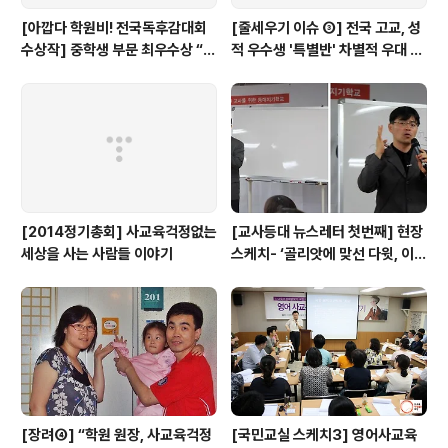
[아깝다 학원비! 전국독후감대회
[줄세우기 이슈 ③] 전국 고교, 성
수상작] 중학생 부문 최우수상 “학
적 우수생 '특별반' 차별적 우대 심
원에서만큼은 외계인이 되자”
각...(+17개 교육청 실태)
[2014정기총회] 사교육걱정없는
[교사등대 뉴스레터 첫번째] 현장
세상을 사는 사람들 이야기
스케치- ‘골리앗에 맞선 다윗, 이계
삼 선생님이 뿌린 희망의 씨앗... ’
[장려④] “학원 원장, 사교육걱정
[국민교실 스케치3] 영어사교육