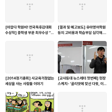
[아깝다 학원비! 전국독후감대회
[결과 및 예고보도] 유아영어학원
수상작] 중학생 부문 최우수상 “학
등의 고비용과 학습부담 심각해..
원에서만큼은 외계인이 되자”
(+4차포럼 7/23)
[2014정기총회] 사교육걱정없는
[교사등대 뉴스레터 첫번째] 현장
세상을 사는 사람들 이야기
스케치- ‘골리앗에 맞선 다윗, 이계
삼 선생님이 뿌린 희망의 씨앗... ’