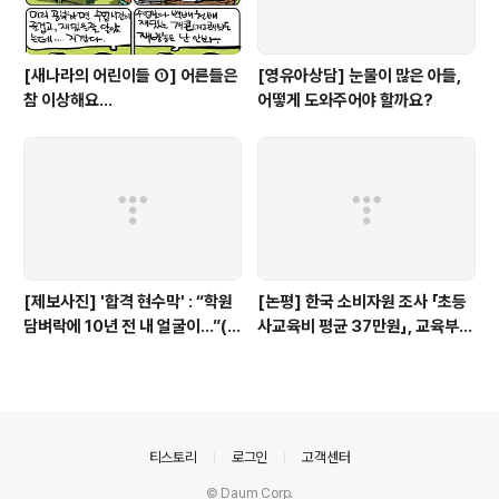
[새나라의 어린이들 ①] 어른들은
[영유아상담] 눈물이 많은 아들,
참 이상해요...
어떻게 도와주어야 할까요?
[제보사진] '합격 현수막' : “학원
[논평] 한국 소비자원 조사 「초등
담벼락에 10년 전 내 얼굴이...”(+
사교육비 평균 37만원」, 교육부
28개 사진)
대답해야...(+상세 분석)
의안내
티스토리
로그인
고객센터
© Daum Corp.