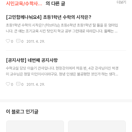
더보기
시민교육/수학사교육 정면승부(2011)
의 다른 글
[고민함께나눠요4] 초등1학년 수학의 시작은?
글 내용
초등1학년 수학의 시작은? (허브티님) 초등6학년 초등1학년 딸 둘을 둔 엄마입
니다. 큰 애는 조기교육 시킨 탓인지 학교 공부 그런대로 따라갑니다. 둘째는 정
말 초등1학년 교과서 수준에 딱 맞는 수준^^ 울 둘째 수학 잘 하려면 아니 재미
0
0
2011. 4. 29.
있어 하려면 어떻게 하는게 좋을까요? (...) ↳Re: 어릴 때부터 수학에 대한 첫인
상이 참 중요합니다. 수학은 단순 기계적 연산을 하는 훈련과 연습에 초점을 두
면 흥미를 잃을 수 있습니다. 초1때는 발달단계상 '구체적 조작기'에 해당하므로
[공지사항] 네번째 공지사항
큰 아이와 같이 구체적 활동을 통해 원리를 발견하고 그걸 수학적으로 표현할
글 내용
수 있는 경험을 하는게 좋습니다. 수학은 또다른 언어입니다. 그래서 수학은 활
수학교실 담당 이슬기 간사입니다. 현장강의에서 처음 뵌, 4강 강사님이신 박경
동과 함께 책읽기로 접근하는게 가장 좋다고 생각합니다. 초등1 수준에 맞는 수
미 교수님은 정말 미인이시더라구요. 정녕 인생은 불공평한 것인가 하는 생각이
학..
들었다는, 잠시 강의와는 관련없는 잡설이었습니다.^^; 박경미 교수님은 교과부
0
0
2011. 4. 29.
에서 꾸리고 있는 수학교육개선위원회에서 맹활약중이시기도 하지만, , 등의 저
서로 더욱 유명하시지요. 강의 전반부는 수학공부의 효과적인 방법에 대해서 말
씀해주셨지만, 강의 후반부에는 책 내용을 바탕으로 재미있는 수학 이야기를 해
주셨어요. 피타고라스학파가 이야기한 수의 신비, 소주 판매 전략, 매미의 생존
전략 등, 숫자가 담고 있는 풍부한 의미와 수학이 생활 곳곳에 쓰이는 모습이 참
이 블로그 인기글
신기하고 재미있더라구요. 1. 4강 현장강의에서 말씀드렸지만, 수학교실의 hid
den track,..