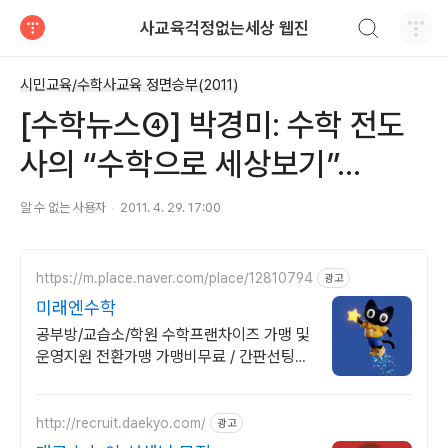
검색하기
사교육걱정없는세상 웹진
티스토리
시민교육/수학사교육 정면승부(2011)
[수학뉴스④] 박경미: 수학 전도
사의 “수학으로 세상보기”...
알 수 없는 사용자
2011. 4. 29. 17:00
https://m.place.naver.com/place/12810794
광고
미래엔수학
공부방/교습소/학원 수학프랜차이즈 가맹 및
운영지원 전환가맹 가맹비무료 / 간판선팅비
지원
http://recruit.daekyo.com/
광고