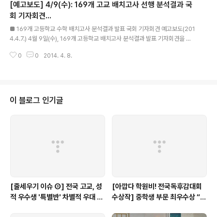
[예고보도] 4/9(수): 169개 고교 배치고사 선행 분석결과 국
개 등 총 169개교이며, 학교의 종류로는 일반고 122개, 자율고 35개, 특목고 1
2개로 구성됨. □ 분석1. 고등학교 교육과정에서 문제가 출제된 학교는 얼마나
회 기자회견...
글 내용
되는가? o 전체 169개 중 43.8%인 74개 ..
■ 169개 고등학교 수학 배치고사 분석결과 발표 국회 기자회견 예고보도(201
4.4.7.) 4월 9일(수), 169개 고등학교 배치고사 분석결과 발표 기자회견을 갖
습니다. 서울, 경기, 광주, 대구의 169개교 대상... 수학 배치고사 "고등학교 선
0
0
2014. 4. 8.
행정도" 분석... □ 사교육걱정없는세상과 국회 교육문화체육관광위원회 소속의
강은희(새누리당) 국회의원은 2014년 4월 9일(수) 9시 45분에 ‘169개 고등
학교 수학 배치고사 분석결과’를 국회 정론관에서 발표함. □ 배치고사는 고등
학교에서 입학 전 해당학교 신입생을 대상으로 치러지는 시험으로써 대부분 영
어와 수학을 평가하는데, 이번에는 수학 배치고사만 분석함. □ 조사 대상은 서
이 블로그 인기글
울 73개, 경기 64개, 광주 29개, 대구 3개 등 총 169개교이며, ..
[줄세우기 이슈 ③] 전국 고교, 성
[아깝다 학원비! 전국독후감대회
적 우수생 '특별반' 차별적 우대 심
수상작] 중학생 부문 최우수상 “학
각...(+17개 교육청 실태)
원에서만큼은 외계인이 되자”