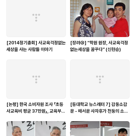
[2014정기총회] 사교육걱정없는
[장려④] “학원 원장, 사교육걱정
세상을 사는 사람들 이야기
없는세상을 꿈꾸다” (신현승)
[논평] 한국 소비자원 조사 「초등
[등대학교 뉴스레터 7] 감동소감
사교육비 평균 37만원」, 교육부
문 - 매서운 사자후가 천둥의 소리
대답해야...(+상세 분석)
처럼 팍!!'