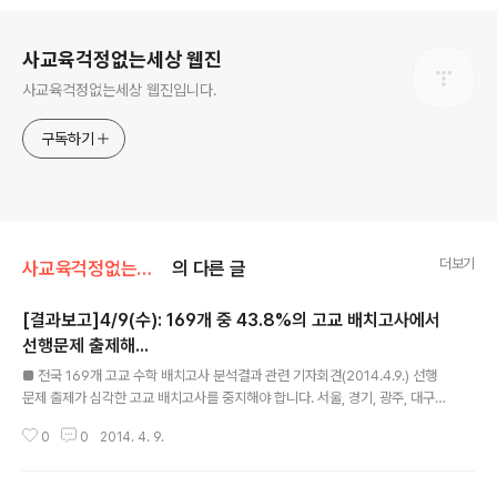
로그 정보
사교육걱정없는세상 웹진
사교육걱정없는세상 웹진입니다.
구독하기
더보기
사교육걱정없는세상/[보도자료]우덜소식
의 다른 글
[결과보고]4/9(수): 169개 중 43.8%의 고교 배치고사에서
선행문제 출제해...
글 내용
■ 전국 169개 고교 수학 배치고사 분석결과 관련 기자회견(2014.4.9.) 선행
문제 출제가 심각한 고교 배치고사를 중지해야 합니다. 서울, 경기, 광주, 대구
지역 169개교 대상... 43.8%인 74개교가 수학 배치고사에서 “고교 선행문제”
0
0
2014. 4. 9.
출제... □ 사교육걱정없는세상과 국회 교육문화체육관광위원회 소속의 강은희
(새누리당) 국회의원은 2014년 4월 9일(수), ‘169개 고등학교 수학 배치고사
분석결과’를 발표함. □ 조사 대상은 서울 73개, 경기 64개, 광주 29개, 대구 3