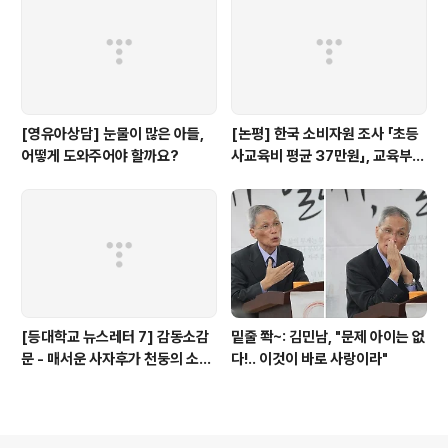
[영유아상담] 눈물이 많은 아들,
[논평] 한국 소비자원 조사 「초등
어떻게 도와주어야 할까요?
사교육비 평균 37만원」, 교육부
대답해야...(+상세 분석)
[등대학교 뉴스레터 7] 감동소감
밑줄 쫙~: 김민남, "문제 아이는 없
문 - 매서운 사자후가 천둥의 소리
다!.. 이것이 바로 사랑이라"
처럼 팍!!'