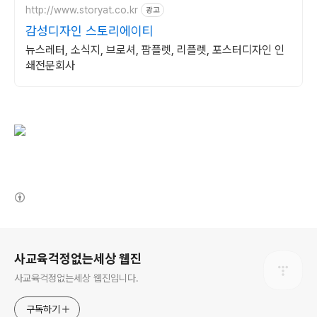
http://www.storyat.co.kr
광고
감성디자인 스토리에이티
뉴스레터, 소식지, 브로셔, 팜플렛, 리플렛, 포스터디자인 인
쇄전문회사
(새창열림)
로그 정보
사교육걱정없는세상 웹진
사교육걱정없는세상 웹진입니다.
구독하기