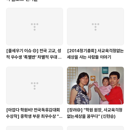
[줄세우기 이슈 ③] 전국 고교, 성
[2014정기총회] 사교육걱정없는
적 우수생 '특별반' 차별적 우대 심
세상을 사는 사람들 이야기
각...(+17개 교육청 실태)
[아깝다 학원비! 전국독후감대회
[장려④] “학원 원장, 사교육걱정
수상작] 중학생 부문 최우수상 “학
없는세상을 꿈꾸다” (신현승)
원에서만큼은 외계인이 되자”