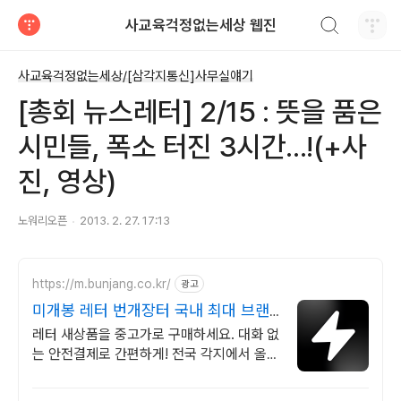
검색하기
사교육걱정없는세상 웹진
티스토리
사교육걱정없는세상/[삼각지통신]사무실얘기
[총회 뉴스레터] 2/15 : 뜻을 품은
시민들, 폭소 터진 3시간...!(+사
진, 영상)
노워리오픈
2013. 2. 27. 17:13
https://m.bunjang.co.kr/
광고
미개봉 레터 번개장터 국내 최대 브랜
드 중고거래
레터 새상품을 중고가로 구매하세요. 대화 없
는 안전결제로 간편하게! 전국 각지에서 올라
오는 전국구 최다 상품 매일 10만 개 이상의
신규 상품 업로드