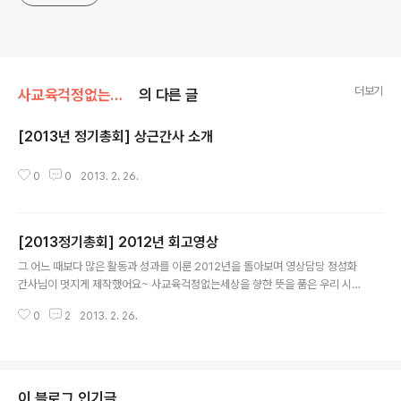
더보기
사교육걱정없는세상/[삼각지통신]사무실얘기
의 다른 글
[2013년 정기총회] 상근간사 소개
글 내용
0
0
2013. 2. 26.
[2013정기총회] 2012년 회고영상
글 내용
그 어느 때보다 많은 활동과 성과를 이룬 2012년을 돌아보며 영상담당 정성화
간사님이 멋지게 제작했어요~ 사교육걱정없는세상을 향한 뜻을 품은 우리 시민
들이 일어났습니다. 크고 작은 일들을 함께 해온 반가운 얼굴들, 그때의 감동들
0
2
2013. 2. 26.
을 되살리며 감상해보아요^^
이 블로그 인기글